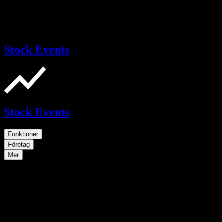
Stock Events
Stock Events
Funktioner
Företag
Mer