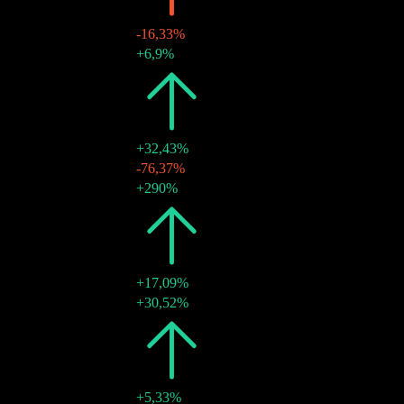
-16,33%
16 maj 2023
€2,05
+6,9%
2022
€2,45
+32,43%
23 maj 2022
€0,50
-76,37%
23 maj 2022
€1,95
+290%
2021
€1,85
+17,09%
18 maj 2021
€1,85
+30,52%
2020
€1,58
+5,33%