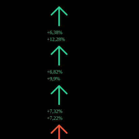
2026
€2,50
+6,38%
08 maj 2026
€2,50
+12,28%
2025
€2,35
+6,82%
16 maj 2025
€2,35
+9,9%
2024
€2,20
+7,32%
21 maj 2024
€2,20
+7,22%
2023
€2,05