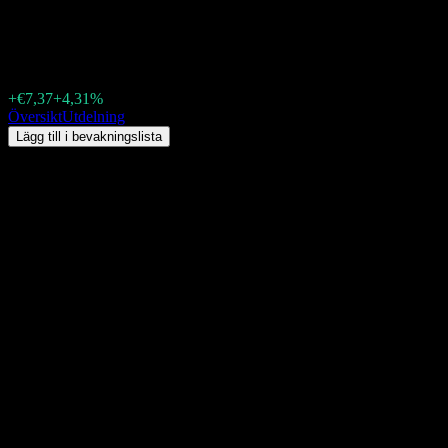
Sap (0NW4.LSE) Utdelning 2026:
€178,55
+€7,37
+4,31%
Friday 00:00
Översikt
Utdelning
Lägg till i bevakningslista
Direktavkastning
1,43%
Utdelningsbelopp
€2,50
Senaste ex-dag
maj 07, 2026
Senaste utbetalningsdag
maj 08, 2026
Sammanfattning
Utdelningar från Sap (0NW4.LSE) betalas ut Årlig. Den senaste utdel
maj 07, 2027 och utbetalningsdag maj 07, 2027. Den aktuella direk
Kommande