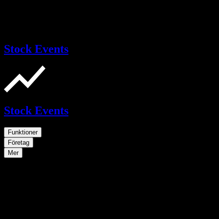
Stock Events
Stock Events
Funktioner
Företag
Mer