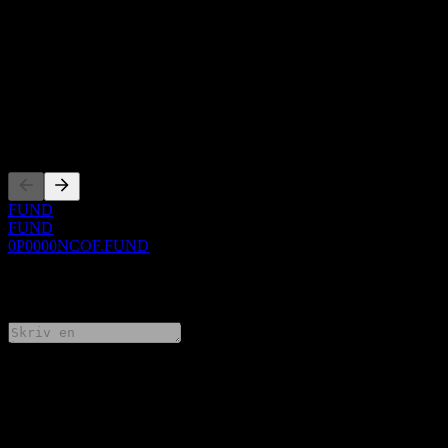
Om
Show more...
VD
Noteringar
FUND
FUND
0P0000NCOF.FUND
0 Comments
Dela dina tankar
FAQ