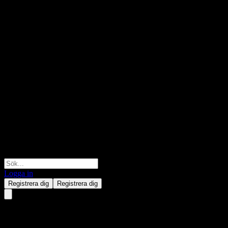
Logga in
Registrera dig
Registrera dig
Fidelity Global Series F USD