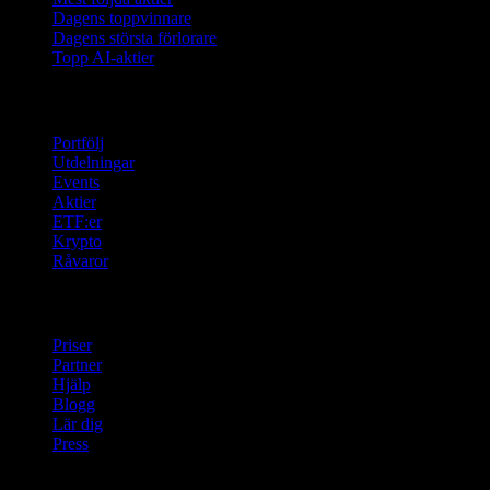
Dagens toppvinnare
Dagens största förlorare
Topp AI-aktier
Funktioner
Portfölj
Utdelningar
Events
Aktier
ETF:er
Krypto
Råvaror
company
Priser
Partner
Hjälp
Blogg
Lär dig
Press
Juridisk information