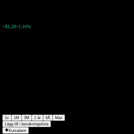
$111,98
0
+$1,28
+1,16%
Förra veckan
1v
1M
3M
1 år
5Å
Max
Lägg till i bevakningslista
Kursalarm