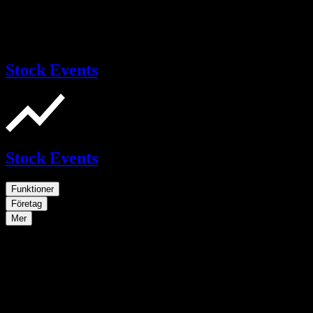
Stock Events
Stock Events
Funktioner
Företag
Mer