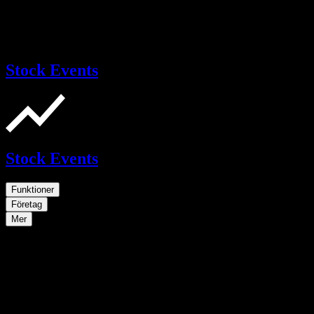
Stock Events
Stock Events
Funktioner
Företag
Mer