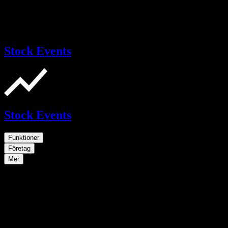
Stock Events
Stock Events
Funktioner
Företag
Mer