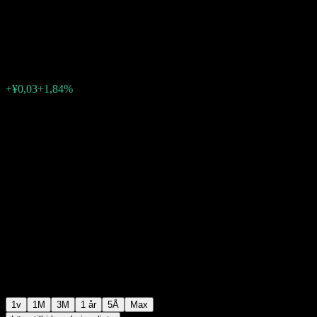
mix
¥1,8733
0
+¥0,03
+1,84%
Förra veckan
1v
1M
3M
1 år
5Å
Max