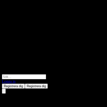
Logga in
Registrera dig
Registrera dig
Tai Kang SHS Value Selected