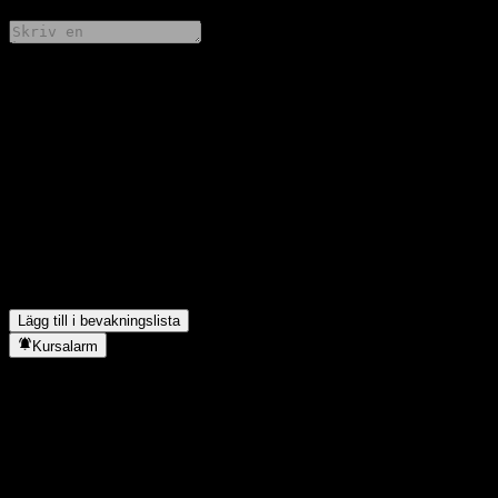
Dela dina tankar
FAQ
Vad är Tai Kang SHS Value Selected mixs aktiekurs idag?
▼
Vad är Tai Kang SHS Value Selected mixs aktiesymbol?
▼
Stiger Tai Kang SHS Value Selected mixs aktiekurs?
▼
I vilken sektor finns Tai Kang SHS Value Selected mix?
▼
När genomförde Tai Kang SHS Value Selected mix en aktiesplit?
▼
Lägg till i bevakningslista
Kursalarm