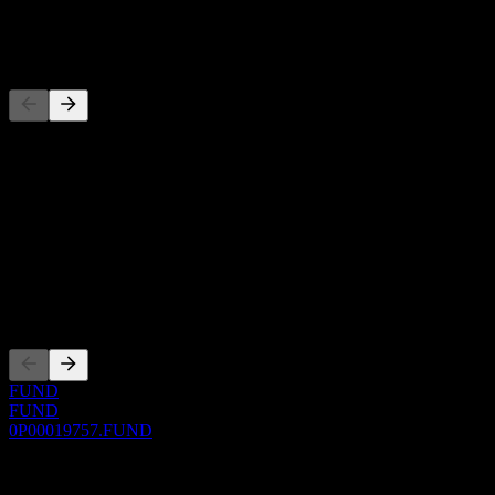
-
Konkurrenter
Denna lista är en analys baserad på senaste marknadshändelser. Det
är ingen investeringsrekommendation.
Om
Show more...
VD
Noteringar
FUND
FUND
0P00019757.FUND
0 Comments