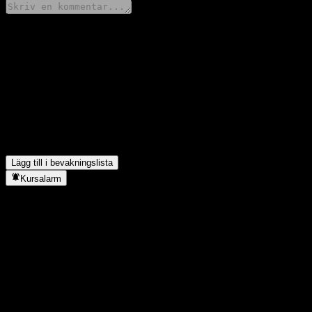
Dela dina tankar
FAQ
Vad är E Fund (HK) Select Bond Fund A RMB Accs aktiekurs ida
Vad är E Fund (HK) Select Bond Fund A RMB Accs aktiesymbol
I vilken sektor finns E Fund (HK) Select Bond Fund A RMB Acc?
När genomförde E Fund (HK) Select Bond Fund A RMB Acc en ak
Lägg till i bevakningslista
Kursalarm