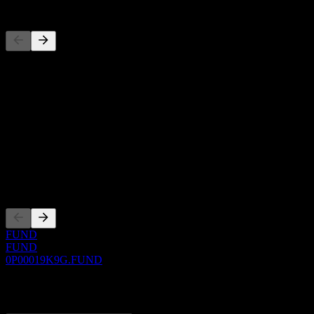
Konkurrenter
Denna lista är en analys baserad på senaste marknadshändelser. Det 
Om
Show more...
VD
ISIN
0P00019K9G
Noteringar
FUND
FUND
0P00019K9G.FUND
0 Comments