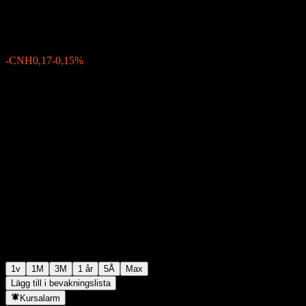
CNH113,39
0
-CNH0,17
-0,15%
Förra veckan
1v
1M
3M
1 år
5Å
Max
Lägg till i bevakningslista
Kursalarm