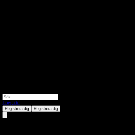
Logga in
Registrera dig
Registrera dig
E Fund (HK) Select Bond Fun