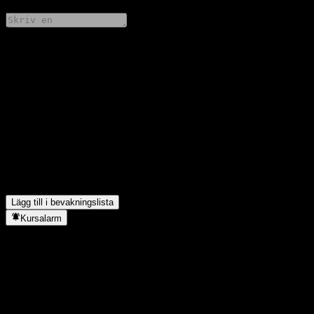
Dela dina tankar
FAQ
Vad är HORIZON Grow Sel Flxbl Alloc Cs aktiekurs idag?
▼
Vad är HORIZON Grow Sel Flxbl Alloc Cs aktiesymbol?
▼
Stiger HORIZON Grow Sel Flxbl Alloc Cs aktiekurs?
▼
I vilken sektor finns HORIZON Grow Sel Flxbl Alloc C?
▼
När genomförde HORIZON Grow Sel Flxbl Alloc C en
aktiesplit?
▼
Lägg till i bevakningslista
Kursalarm