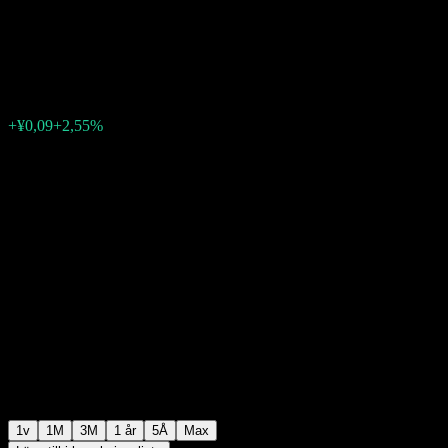
Alloc C
¥3,56
0
+¥0,09
+2,55%
Förra veckan
1v
1M
3M
1 år
5Å
Max