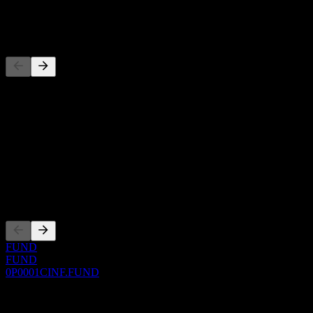
-
Konkurrenter
Denna lista är en analys baserad på senaste marknadshändelser. Det
är ingen investeringsrekommendation.
Om
Show more...
VD
Noteringar
FUND
FUND
0P0001CINF.FUND
0 Comments