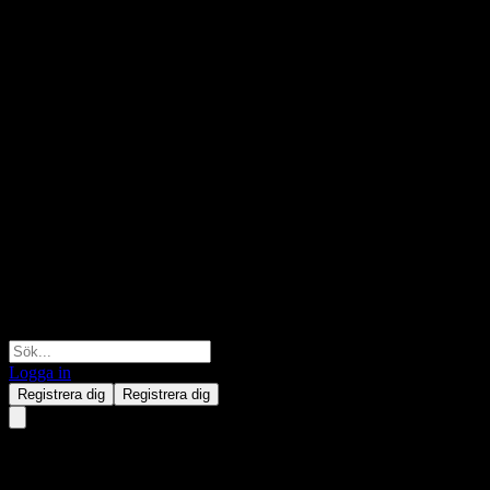
Logga in
Registrera dig
Registrera dig
HORIZON Grow Sel Flxbl