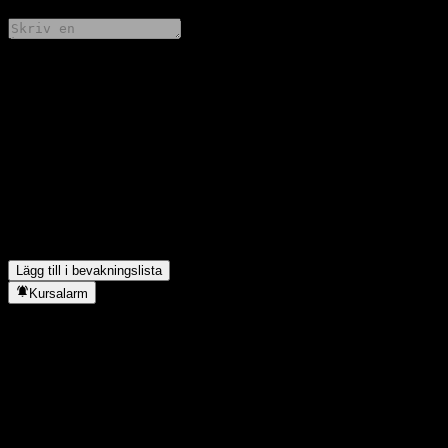
Dela dina tankar
FAQ
Vad är Huaan Growth Creative Alloc As aktiekurs idag?
▼
Vad är Huaan Growth Creative Alloc As aktiesymbol?
▼
Stiger Huaan Growth Creative Alloc As aktiekurs?
▼
I vilken sektor finns Huaan Growth Creative Alloc A?
▼
När genomförde Huaan Growth Creative Alloc A en aktiesplit?
▼
Lägg till i bevakningslista
Kursalarm