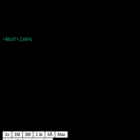
A
¥2,57
0
+¥0,07
+2,66%
Förra veckan
1v
1M
3M
1 år
5Å
Max