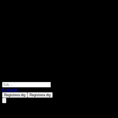
Logga in
Registrera dig
Registrera dig
Huaan Growth Creative Alloc