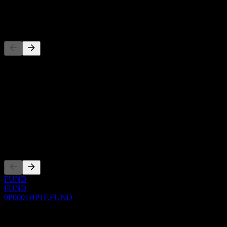
-
Konkurrenter
Denna lista är en analys baserad på senaste marknadshändelser. Det
är ingen investeringsrekommendation.
Om
Show more...
VD
Noteringar
FUND
FUND
0P0001HP1F.FUND
0 Comments