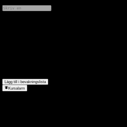
Dela dina tankar
FAQ
Vad är Zhong Ou YueXiang Life Alloc Cs aktiekurs idag?
▼
Vad är Zhong Ou YueXiang Life Alloc Cs aktiesymbol?
▼
Stiger Zhong Ou YueXiang Life Alloc Cs aktiekurs?
▼
I vilken sektor finns Zhong Ou YueXiang Life Alloc C?
▼
När genomförde Zhong Ou YueXiang Life Alloc C en aktiesplit?
▼
Lägg till i bevakningslista
Kursalarm