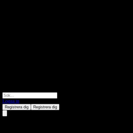
Logga in
Registrera dig
Registrera dig
Zhong Ou YueXiang Life Alloc