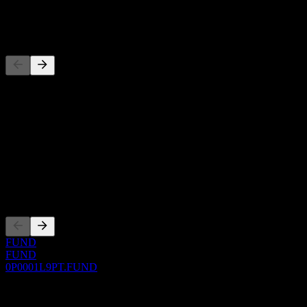
-
Konkurrenter
Denna lista är en analys baserad på senaste marknadshändelser. Det
är ingen investeringsrekommendation.
Om
Show more...
VD
Noteringar
FUND
FUND
0P0001L9PT.FUND
0 Comments