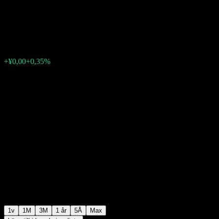
C
¥0,4935
0
+¥0,00
+0,35%
Förra veckan
1v
1M
3M
1 år
5Å
Max