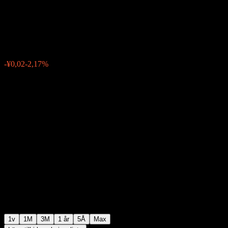
Feeder (QDII) C
¥0,7705
0
-¥0,02
-2,17%
Förra veckan
1v
1M
3M
1 år
5Å
Max