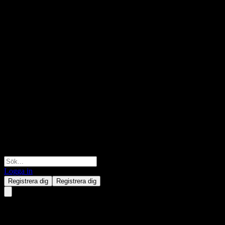
Logga in
Registrera dig
Registrera dig
GF Hang seng Technology