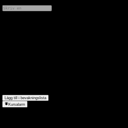
Dela dina tankar
FAQ
Vad är GF Hang seng Technology Feeder (QDII) Cs aktiekurs
idag?
▼
Vad är GF Hang seng Technology Feeder (QDII) Cs
aktiesymbol?
▼
Stiger GF Hang seng Technology Feeder (QDII) Cs aktiekurs?
▼
I vilken sektor finns GF Hang seng Technology Feeder (QDII)
C?
▼
När genomförde GF Hang seng Technology Feeder (QDII) C en
aktiesplit?
▼
Lägg till i bevakningslista
Kursalarm