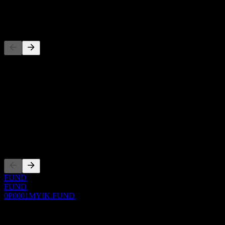
-
Konkurrenter
Denna lista är en analys baserad på senaste marknadshändelser. Det
är ingen investeringsrekommendation.
Om
Show more...
VD
Noteringar
FUND
FUND
0P0001MYIK.FUND
0 Comments