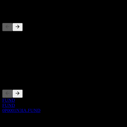
-
Konkurrenter
Denna lista är en analys baserad på senaste marknadshändelser. Det
är ingen investeringsrekommendation.
Om
Show more...
VD
Noteringar
FUND
FUND
0P0001N3IA.FUND
0 Comments