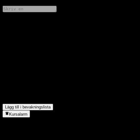
Dela dina tankar
FAQ
Vad är Bosera HengYing Stable 1Y Hold Alloc As aktiekurs
idag?
▼
Vad är Bosera HengYing Stable 1Y Hold Alloc As aktiesymbol?
▼
Stiger Bosera HengYing Stable 1Y Hold Alloc As aktiekurs?
▼
I vilken sektor finns Bosera HengYing Stable 1Y Hold Alloc A?
▼
När genomförde Bosera HengYing Stable 1Y Hold Alloc A en
aktiesplit?
▼
Lägg till i bevakningslista
Kursalarm