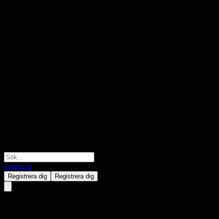
Logga in
Registrera dig
Registrera dig
Bosera HengYing Stable 1Y