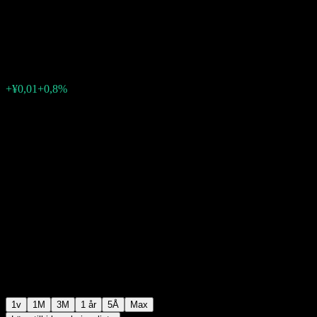
Hold Alloc A
¥1,1611
0
+¥0,01
+0,8%
Förra veckan
1v
1M
3M
1 år
5Å
Max