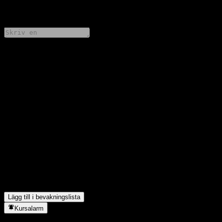
0 Comments
Dela dina tankar
FAQ
Vad är ChinaAMC CSI new energy vehicle initiated Feeder Fund
As aktiekurs idag?
▼
Vad är ChinaAMC CSI new energy vehicle initiated Feeder Fund
As aktiesymbol?
▼
Stiger ChinaAMC CSI new energy vehicle initiated Feeder Fund
As aktiekurs?
▼
I vilken sektor finns ChinaAMC CSI new energy vehicle initiated
Feeder Fund A?
▼
När genomförde ChinaAMC CSI new energy vehicle initiated
Feeder Fund A en aktiesplit?
▼
Lägg till i bevakningslista
Kursalarm