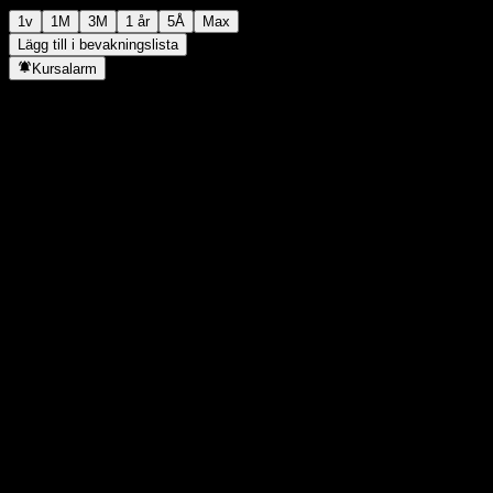
1v
1M
3M
1 år
5Å
Max
Lägg till i bevakningslista
Kursalarm
Statistik
Dagens högsta
0,6968
Dagens lägsta
0,6968
52V Högsta
0,911
52V Lägsta
0,548
Volym
-
Snittvolym
-
Börsvärde
0
P/E-tal
-
Direktavkastning