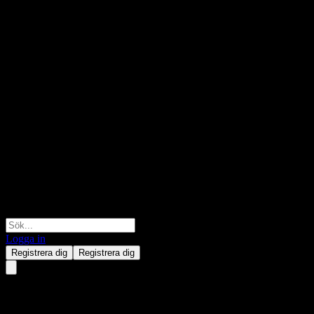
Logga in
Registrera dig
Registrera dig
ChinaAMC CSI new energy