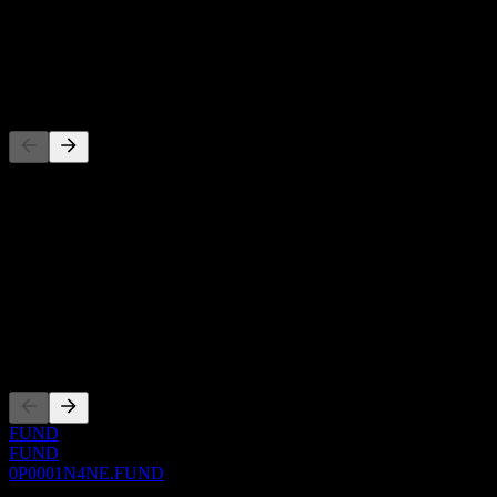
-
Utdelning
-
Konkurrenter
Denna lista är en analys baserad på senaste marknadshändelser. Det
är ingen investeringsrekommendation.
Om
Show more...
VD
Noteringar
FUND
FUND
0P0001N4NE.FUND