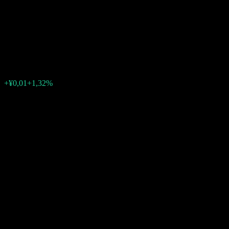
vehicle initiated Feeder Fund
A
¥0,6968
0
+¥0,01
+1,32%
Förra veckan