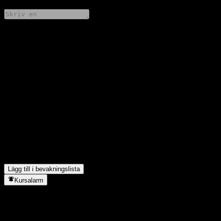
Dela dina tankar
FAQ
Vad är Chang Xin Yihe Psn 3Y Own Alloc (FOF)As aktiekurs
idag?
▼
Vad är Chang Xin Yihe Psn 3Y Own Alloc (FOF)As
aktiesymbol?
▼
Stiger Chang Xin Yihe Psn 3Y Own Alloc (FOF)As aktiekurs?
▼
I vilken sektor finns Chang Xin Yihe Psn 3Y Own Alloc
(FOF)A?
▼
När genomförde Chang Xin Yihe Psn 3Y Own Alloc (FOF)A en
aktiesplit?
▼
Lägg till i bevakningslista
Kursalarm