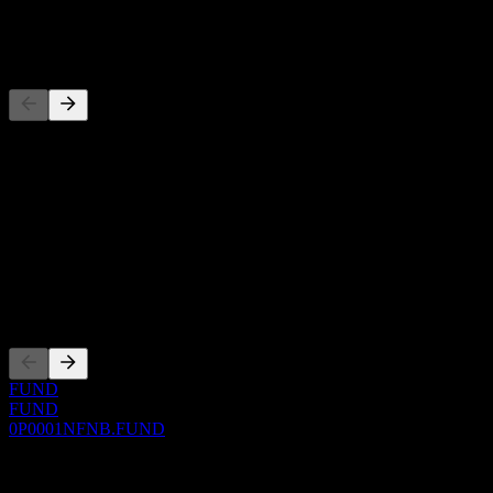
-
Konkurrenter
Denna lista är en analys baserad på senaste marknadshändelser. Det
är ingen investeringsrekommendation.
Om
Show more...
VD
Noteringar
FUND
FUND
0P0001NFNB.FUND
0 Comments