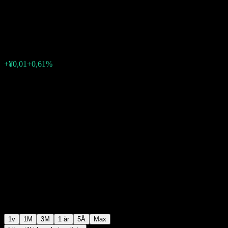
Alloc (FOF)A
¥1,0400
0
+¥0,01
+0,61%
Förra veckan
1v
1M
3M
1 år
5Å
Max