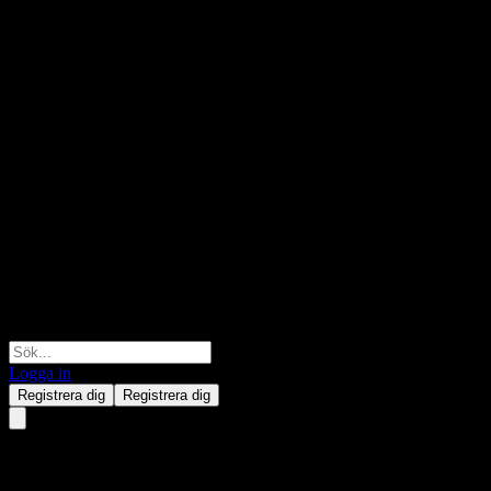
Logga in
Registrera dig
Registrera dig
Chang Xin Yihe Psn 3Y Own