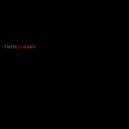
Infrastructure Equity Income
Fund-TWD-B
TWD16,67
0
-TWD0,11
-0,64%
Förra veckan