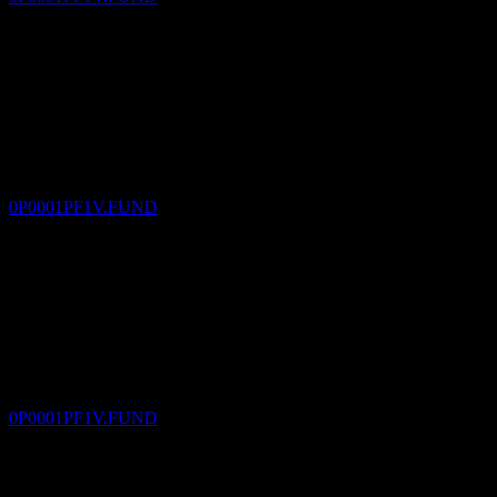
Utdelningsbetalning
21
DEC
Union Utilities and Infrastructure Equity
Income Fund-TWD-B
Uppskattad
0P0001PF1V.FUND
Ex-utdelning
21
JAN
27
Union Utilities and Infrastructure Equity
Income Fund-TWD-B
Uppskattad
0P0001PF1V.FUND