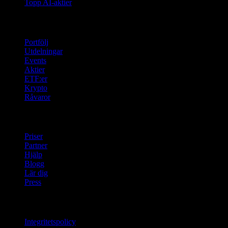
Topp AI-aktier
Funktioner
Portfölj
Utdelningar
Events
Aktier
ETF:er
Krypto
Råvaror
company
Priser
Partner
Hjälp
Blogg
Lär dig
Press
Juridisk information
Integritetspolicy