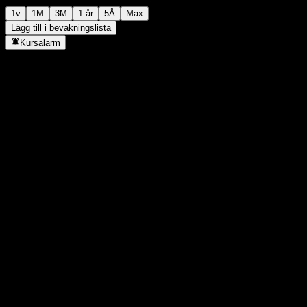
1v
1M
3M
1 år
5Å
Max
Lägg till i bevakningslista
Kursalarm
Statistik
Dagens högsta
16,67
Dagens lägsta
16,67
52V Högsta
17,05
52V Lägsta
14,12
Volym
-
Snittvolym
-
Börsvärde
0
P/E-tal
-
Direktavkastning