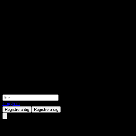
Logga in
Registrera dig
Registrera dig
BOC Tianxifenglu Moderate Ret