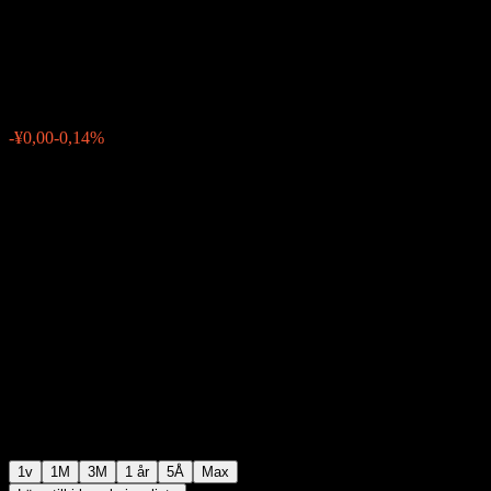
(FOF) Y
¥1,0813
0
-¥0,00
-0,14%
Förra veckan
1v
1M
3M
1 år
5Å
Max