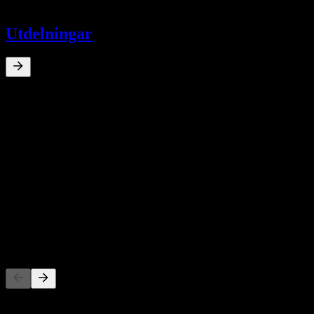
-
Utdelningar
0
%
Direktavkastning
Oct 25
¥0,00
10Å Tillväxt
N/A
5Å tillväxt
N/A
3Å Tillväxt
N/A
1Å Tillväxt
N/A
Konkurrenter
Denna lista är en analys baserad på senaste marknadshändelser. Det 