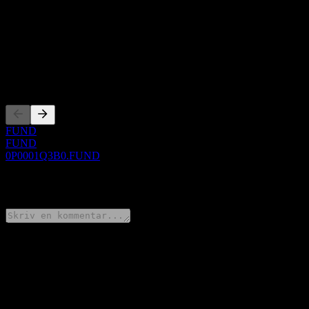
Om
Show more...
VD
Noteringar
FUND
FUND
0P0001Q3B0.FUND
0 Comments
Dela dina tankar
FAQ