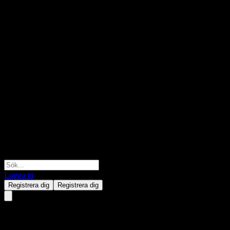
Logga in
Registrera dig
Registrera dig
Betashares Global