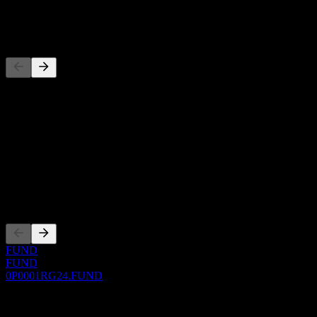
-
Konkurrenter
Denna lista är en analys baserad på senaste marknadshändelser. Det
är ingen investeringsrekommendation.
Om
Show more...
VD
Noteringar
FUND
FUND
0P0001RG24.FUND
0 Comments