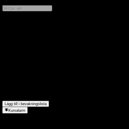
Dela dina tankar
FAQ
Vad är Betashares Global Sustainability Leaders Funds aktiekurs
idag?
▼
Vad är Betashares Global Sustainability Leaders Funds
aktiesymbol?
▼
Stiger Betashares Global Sustainability Leaders Funds aktiekurs?
▼
I vilken sektor finns Betashares Global Sustainability Leaders
Fund?
▼
När genomförde Betashares Global Sustainability Leaders Fund
en aktiesplit?
▼
Lägg till i bevakningslista
Kursalarm