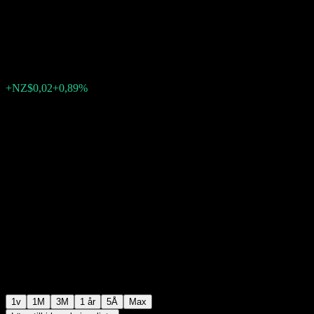
Sustainability Leaders Fund
NZ$1,7807
0
+NZ$0,02
+0,89%
Förra veckan
1v
1M
3M
1 år
5Å
Max