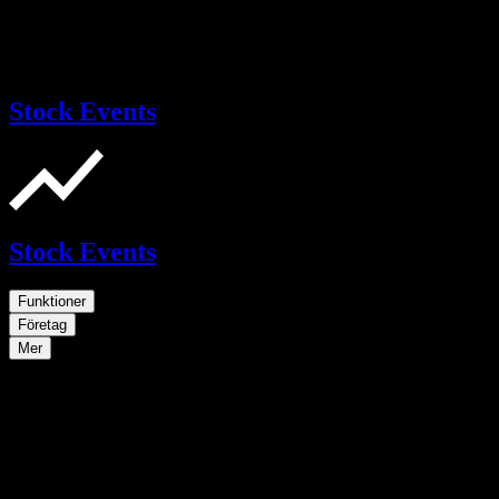
Stock Events
Stock Events
Funktioner
Företag
Mer