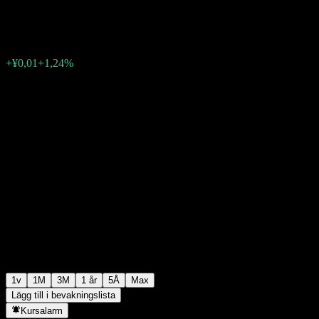
¥1,1652
0
+¥0,01
+1,24%
Förra veckan
1v
1M
3M
1 år
5Å
Max
Lägg till i bevakningslista
Kursalarm