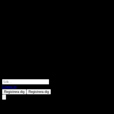
Logga in
Registrera dig
Registrera dig
Quanguo 3Y Hold Mix A