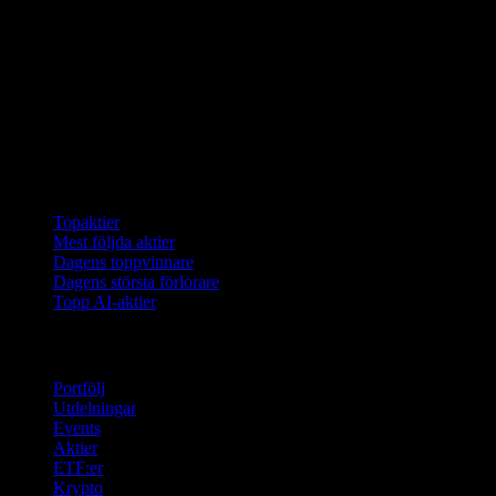
Samlingar
Topaktier
Mest följda aktier
Dagens toppvinnare
Dagens största förlorare
Topp AI-aktier
Funktioner
Portfölj
Utdelningar
Events
Aktier
ETF:er
Krypto