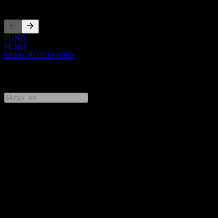
Noteringar
FUND
FUND
0P0001RQTD.FUND
0 Comments
Dela dina tankar
FAQ
Vad är Quanguo 3Y Hold Mix As aktiekurs idag?
▼
Vad är Quanguo 3Y Hold Mix As aktiesymbol?
▼
Stiger Quanguo 3Y Hold Mix As aktiekurs?
▼
Betalar Quanguo 3Y Hold Mix A utdelningar?
▼
I vilken sektor finns Quanguo 3Y Hold Mix A?
▼
När genomförde Quanguo 3Y Hold Mix A en aktiesplit?
▼