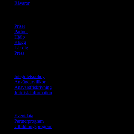
Råvaror
company
Priser
Partner
Hjälp
Blogg
Lär dig
Press
Juridisk information
Integritetspolicy
Användarvillkor
Ansvarsfriskrivning
Juridisk information
För företag
Eventdata
Partnerprogram
Utbildningsprogram