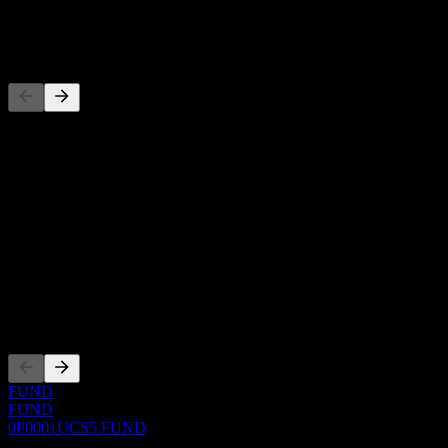
-
Konkurrenter
Denna lista är en analys baserad på senaste marknadshändelser. Det
är ingen investeringsrekommendation.
Om
Show more...
VD
ISIN
0P0001UCS5
Noteringar
FUND
FUND
0P0001UCS5.FUND