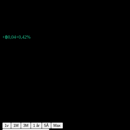
Fund
฿10,03
0
+฿0,04
+0,42%
Förra veckan
1v
1M
3M
1 år
5Å
Max