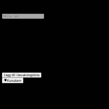
0 Comments
Dela dina tankar
FAQ
Vad är Principal Guaranteed Step-up Funds aktiekurs idag?
▼
Vad är Principal Guaranteed Step-up Funds aktiesymbol?
▼
I vilken sektor finns Principal Guaranteed Step-up Fund?
▼
När genomförde Principal Guaranteed Step-up Fund en
aktiesplit?
▼
Lägg till i bevakningslista
Kursalarm