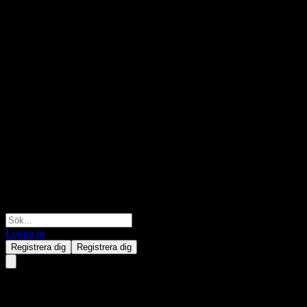
Logga in
Registrera dig
Registrera dig
Principal Guaranteed Step-up