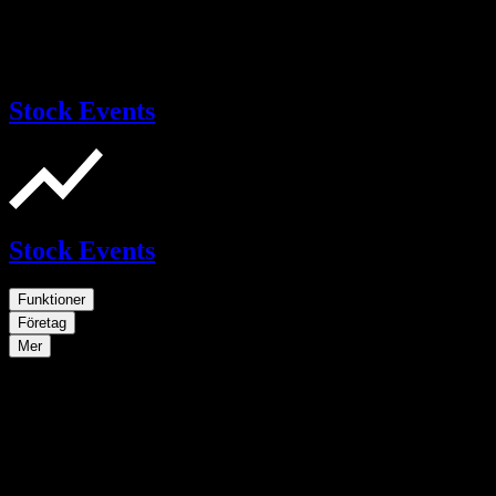
Stock Events
Stock Events
Funktioner
Företag
Mer