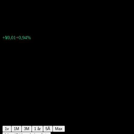
Fdr C
¥1,4292
0
+¥0,01
+0,94%
Förra veckan
1v
1M
3M
1 år
5Å
Max