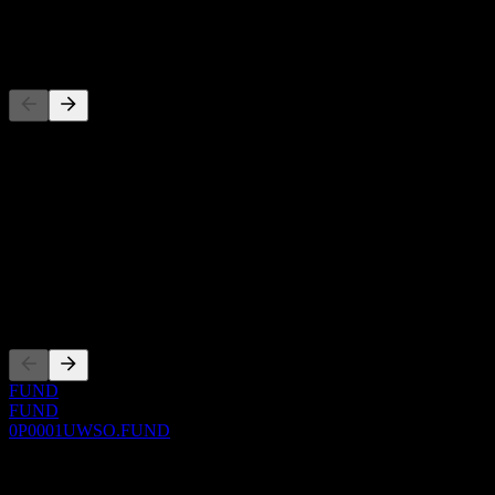
-
Konkurrenter
Denna lista är en analys baserad på senaste marknadshändelser. Det
är ingen investeringsrekommendation.
Om
Show more...
VD
Noteringar
FUND
FUND
0P0001UWSO.FUND
0 Comments