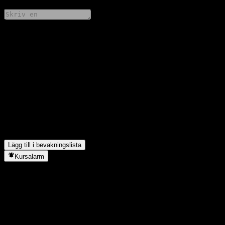
Dela dina tankar
FAQ
Vad är Hwabao WP Shenzhen 100 Intt Fdr Cs aktiekurs idag?
▼
Vad är Hwabao WP Shenzhen 100 Intt Fdr Cs aktiesymbol?
▼
Stiger Hwabao WP Shenzhen 100 Intt Fdr Cs aktiekurs?
▼
I vilken sektor finns Hwabao WP Shenzhen 100 Intt Fdr C?
▼
När genomförde Hwabao WP Shenzhen 100 Intt Fdr C en
aktiesplit?
▼
Lägg till i bevakningslista
Kursalarm