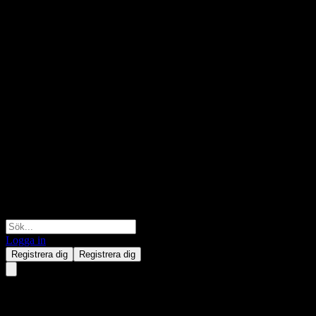
Logga in
Registrera dig
Registrera dig
Hwabao WP Shenzhen 100 Intt