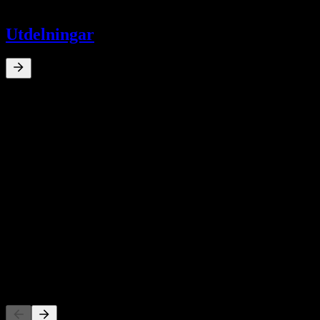
-
Utdelningar
0
%
Direktavkastning
Dec 25
C$0,02
Dec 25
C$0,11
10Å Tillväxt
N/A
5Å tillväxt
N/A
3Å Tillväxt
N/A
1Å Tillväxt
N/A
Konkurrenter