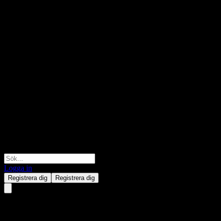
Logga in
Registrera dig
Registrera dig
Elite Core Canadian Equity