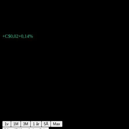
Pool A
C$13,03
0
+C$0,02
+0,14%
Förra veckan
1v
1M
3M
1 år
5Å
Max