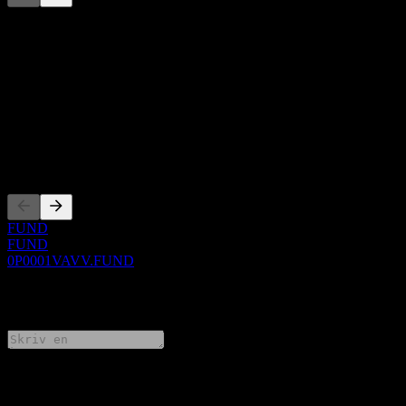
Denna lista är en analys baserad på senaste marknadshändelser. Det
är ingen investeringsrekommendation.
Om
Show more...
VD
Noteringar
FUND
FUND
0P0001VAVV.FUND
0 Comments
Dela dina tankar