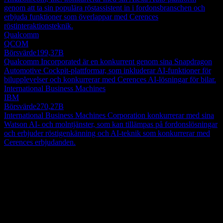
genom att ta sin populära röstassistent in i fordonsbranschen och
erbjuda funktioner som överlappar med Cerences
röstinteraktionsteknik.
Qualcomm
QCOM
Börsvärde
199,37B
Qualcomm Incorporated är en konkurrent genom sina Snapdragon
Automotive Cockpit-plattformar, som inkluderar AI-funktioner för
bilupplevelser och konkurrerar med Cerences AI-lösningar för bilar.
International Business Machines
IBM
Börsvärde
270,27B
International Business Machines Corporation konkurrerar med sina
Watson AI- och molntjänster, som kan tillämpas på fordonslösningar
och erbjuder röstigenkänning och AI-teknik som konkurrerar med
Cerences erbjudanden.
Om
Cerence Inc. tillhandahåller AI-drivna assistenter för mobilitets- och
transportmarknaden i USA, resten av Amerika, Tyskland, resten av
Europa, Mellanöstern, Afrika, Japan och resten av Asien-
Stillahavsområdet. Företaget erbjuder edge-mjukvarukomponenter,
Show more...
molnuppkopplade komponenter, virtuella assistenter och
VD