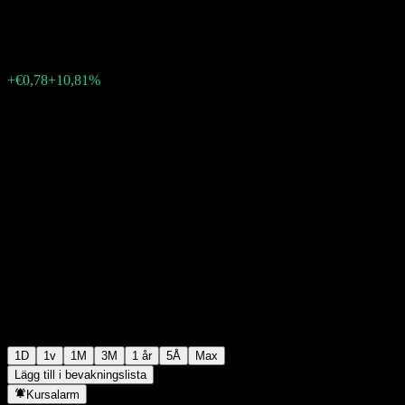
€8,00
243
+€0,78
+10,81%
06:03 Idag
1D
1v
1M
3M
1 år
5Å
Max
Lägg till i bevakningslista
Kursalarm