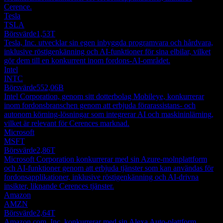
Cerence.
Tesla
TSLA
Börsvärde
1,53T
Tesla, Inc. utvecklar sin egen inbyggda programvara och hårdvara,
inklusive röstigenkänning och AI-funktioner för sina elbilar, vilket
gör dem till en konkurrent inom fordons-AI-området.
Intel
INTC
Börsvärde
552,06B
Intel Corporation, genom sitt dotterbolag Mobileye, konkurrerar
inom fordonsbranschen genom att erbjuda förarassistans- och
autonom körning-lösningar som integrerar AI och maskininlärning,
vilket är relevant för Cerences marknad.
Microsoft
MSFT
Börsvärde
2,86T
Microsoft Corporation konkurrerar med sin Azure-molnplattform
och AI-funktioner genom att erbjuda tjänster som kan användas för
fordonsapplikationer, inklusive röstigenkänning och AI-drivna
insikter, liknande Cerences tjänster.
Amazon
AMZN
Börsvärde
2,64T
Amazon.com, Inc. konkurrerar med sin Alexa Auto-plattform