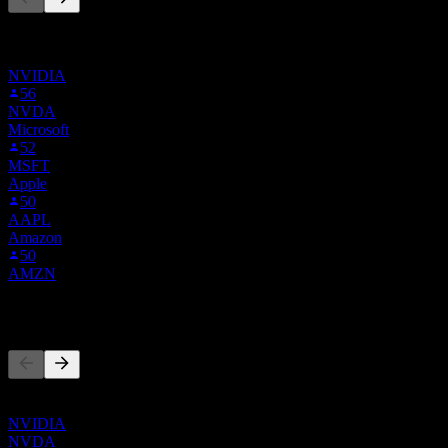
Denna lista baseras på bevakningslistor från Stock Events-
användare som följer 0S6.MU. Det är ingen
investeringsrekommendation.
NVIDIA
56
NVDA
Microsoft
52
MSFT
Apple
50
AAPL
Amazon
50
AMZN
Konkurrenter
Denna lista är en analys baserad på senaste marknadshändelser. Det
är ingen investeringsrekommendation.
NVIDIA
NVDA