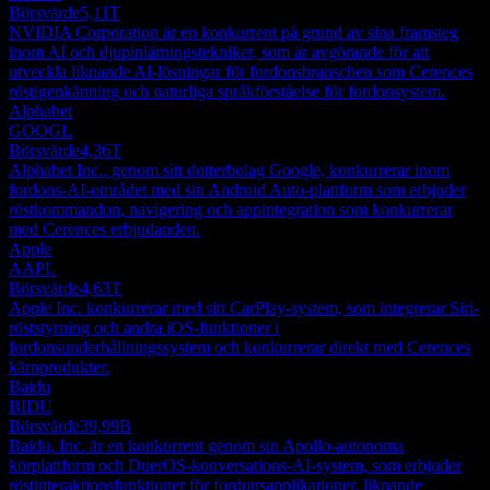
Börsvärde
5,11T
NVIDIA Corporation är en konkurrent på grund av sina framsteg
inom AI och djupinlärningstekniker, som är avgörande för att
utveckla liknande AI-lösningar för fordonsbranschen som Cerences
röstigenkänning och naturliga språkförståelse för fordonsystem.
Alphabet
GOOGL
Börsvärde
4,36T
Alphabet Inc., genom sitt dotterbolag Google, konkurrerar inom
fordons-AI-området med sin Android Auto-plattform som erbjuder
röstkommandon, navigering och appintegration som konkurrerar
med Cerences erbjudanden.
Apple
AAPL
Börsvärde
4,63T
Apple Inc. konkurrerar med sitt CarPlay-system, som integrerar Siri-
röststyrning och andra iOS-funktioner i
fordonsunderhållningssystem och konkurrerar direkt med Cerences
kärnprodukter.
Baidu
BIDU
Börsvärde
39,99B
Baidu, Inc. är en konkurrent genom sin Apollo-autonoma
körplattform och DuerOS-konversations-AI-system, som erbjuder
röstinteraktionsfunktioner för fordonsapplikationer, liknande