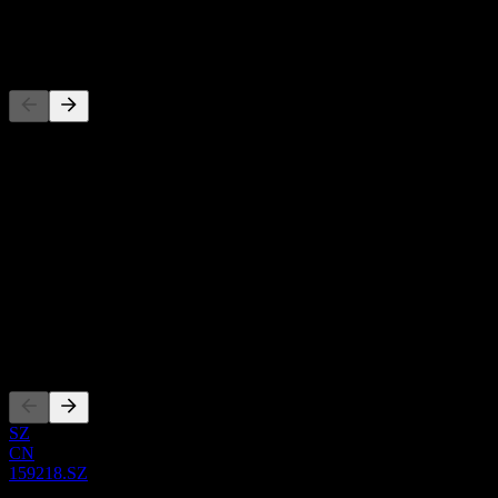
-
Konkurrenter
Denna lista är en analys baserad på senaste marknadshändelser. Det
är ingen investeringsrekommendation.
Om
Show more...
VD
ISIN
CNE100007RK3
Noteringar
SZ
CN
159218.SZ