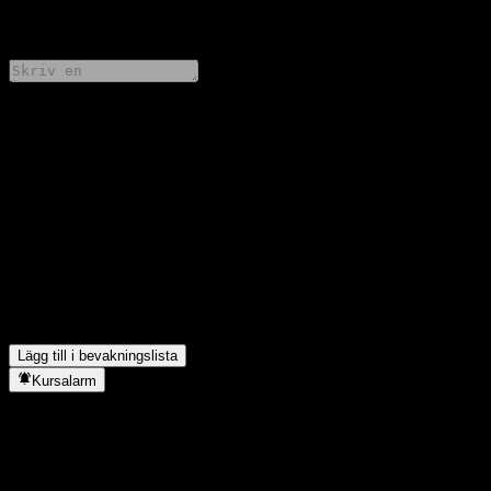
0 Comments
Dela dina tankar
FAQ
Vad är CMF CSI Satellite Industry Indexs aktiekurs idag?
▼
Vad är CMF CSI Satellite Industry Indexs aktiesymbol?
▼
Stiger CMF CSI Satellite Industry Indexs aktiekurs?
▼
I vilken sektor finns CMF CSI Satellite Industry Index?
▼
När genomförde CMF CSI Satellite Industry Index en aktiesplit?
▼
Lägg till i bevakningslista
Kursalarm