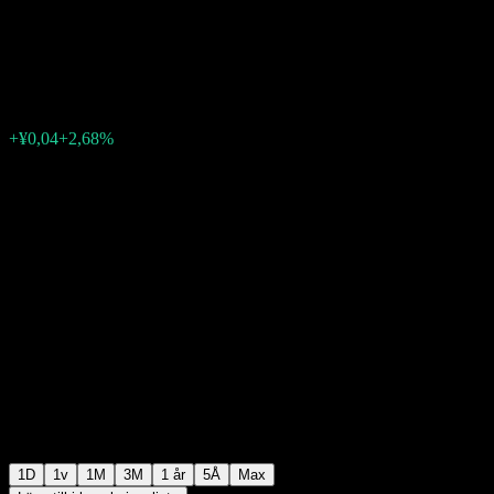
Index
¥1,4170
0
+¥0,04
+2,68%
07:00 Idag
1D
1v
1M
3M
1 år
5Å
Max