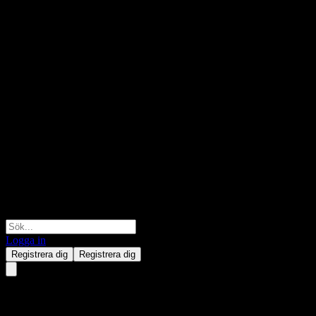
Logga in
Registrera dig
Registrera dig
CMF CSI Satellite Industry