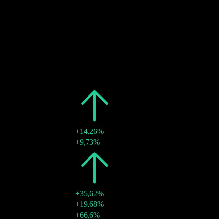
27
OCT
27
Utdelningsbetalning
Uppskattad
Tidigare
Datum
Belopp
Förändring
2026
€0,04
+14,26%
28 juli 2026
€0,02
+9,73%
2025
€0,04
+35,62%
27 okt. 2025
€0,02
+19,68%
15 aug. 2025
€0,02
+66,6%