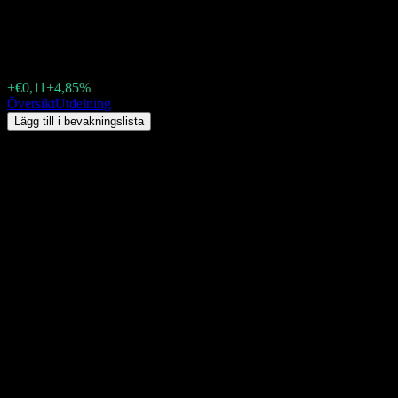
Shandong Gold MiningLtd (188H
€2,44
+€0,11
+4,85%
Friday 00:00
Översikt
Utdelning
Lägg till i bevakningslista
Direktavkastning
1,9%
Utdelningsbelopp
€0,02
Senaste ex-dag
juni 29, 2026
Senaste utbetalningsdag
juli 28, 2026
Sammanfattning
Utdelningar från Shandong Gold MiningLtd (188H.STU) betalas ut Halv
aktie blir €0,02, med ex-dag september 30, 2026 och utbetalningsda
Kommande