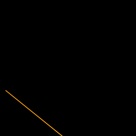
Finansiella uppgifter
6,93%
Vinstmarginal
Lönsam
2021
2022
2023
2024
2025
2026