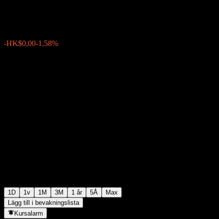
HK$0,187000
0
-HK$0,00
-1,58%
07:51 Idag
1D
1v
1M
3M
1 år
5Å
Max
Lägg till i bevakningslista
Kursalarm