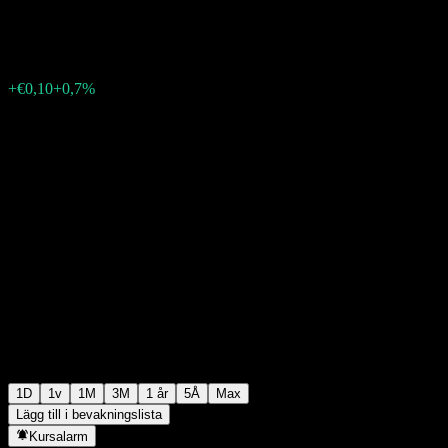
€14,40
183
+€0,10
+0,7%
19:56 Idag
1D
1v
1M
3M
1 år
5Å
Max
Lägg till i bevakningslista
Kursalarm