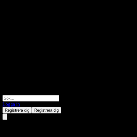
Logga in
Registrera dig
Registrera dig
Law Debenture