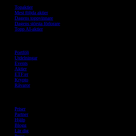
Topaktier
Mest följda aktier
Dagens toppvinnare
Dagens största förlorare
Topp AI-aktier
Funktioner
Portfölj
Utdelningar
Events
Aktier
ETF:er
Krypto
Råvaror
company
Priser
Partner
Hjälp
Blogg
Lär dig