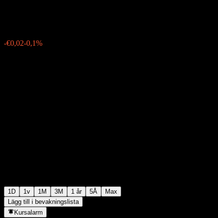
€19,80
62
-€0,02
-0,1%
18:16 Idag
1D
1v
1M
3M
1 år
5Å
Max
Lägg till i bevakningslista
Kursalarm