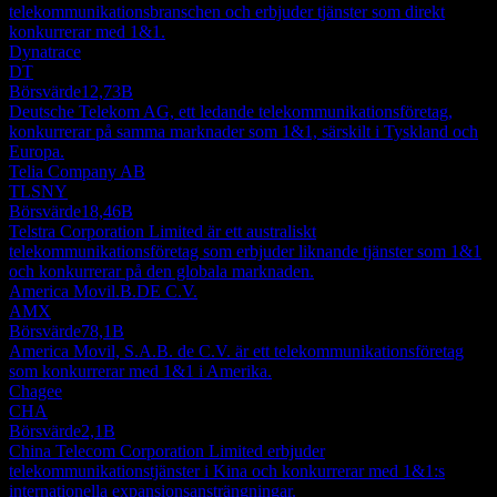
telekommunikationsbranschen och erbjuder tjänster som direkt
konkurrerar med 1&1.
Dynatrace
DT
Börsvärde
12,73B
Deutsche Telekom AG, ett ledande telekommunikationsföretag,
konkurrerar på samma marknader som 1&1, särskilt i Tyskland och
Europa.
Telia Company AB
TLSNY
Börsvärde
18,46B
Telstra Corporation Limited är ett australiskt
telekommunikationsföretag som erbjuder liknande tjänster som 1&1
och konkurrerar på den globala marknaden.
America Movil.B.DE C.V.
AMX
Börsvärde
78,1B
America Movil, S.A.B. de C.V. är ett telekommunikationsföretag
som konkurrerar med 1&1 i Amerika.
Chagee
CHA
Börsvärde
2,1B
China Telecom Corporation Limited erbjuder
telekommunikationstjänster i Kina och konkurrerar med 1&1:s
internationella expansionsansträngningar.