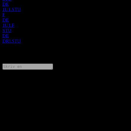
DE
1U1.STU
F
DE
1U1.F
STU
DE
DRI.STU
0 Comments
Dela dina tankar
FAQ
Vad är 1&1s aktiekurs idag?
▼
Vad är 1&1s aktiesymbol?
▼
Stiger 1&1s aktiekurs?
▼
När är nästa datum för finansiella resultat för 1&1?
▼