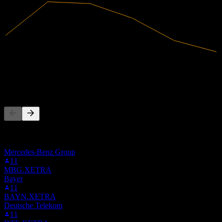
4,14B
Intäkter
165,7M
Nettovinst
Andra följer också
Denna lista baseras på bevakningslistor från Stock Events-
användare som följer 1U1.STU. Det är ingen
investeringsrekommendation.
Mercedes-Benz Group
11
MBG.XETRA
Bayer
11
BAYN.XETRA
Deutsche Telekom
11