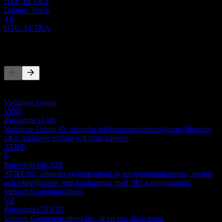
DTE.XETRA
Daimler Truck
9
DTG.XETRA
Konkurrenter
Denna lista är en analys baserad på senaste marknadshändelser. Det
är ingen investeringsrekommendation.
Vodafone Group
VOD
Börsvärde
33,9B
Vodafone Group Plc erbjuder telekommunikationstjänster liknande
1&1, inklusive mobila och fasta nätverk.
AT&T
T
Börsvärde
146,82B
AT&T Inc. erbjuder ett brett utbud av telekommunikations-, media-
och tekniktjänster som konkurrerar med 1&1:s erbjudanden.
Verizon Communications
VZ
Börsvärde
175,87B
Verizon Communications Inc. är en stor aktör inom