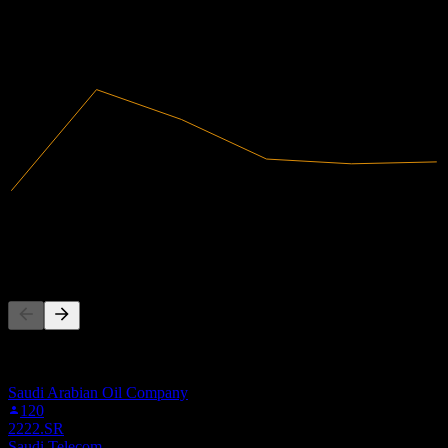
2021
2022
2023
2024
2025
35,01B
Intäkter
-3,9B
Nettovinst
Andra följer också
Denna lista baseras på bevakningslistor från Stock Events-
användare som följer 2380.SR. Det är ingen
investeringsrekommendation.
Saudi Arabian Oil Company
120
2222.SR
Saudi Telecom