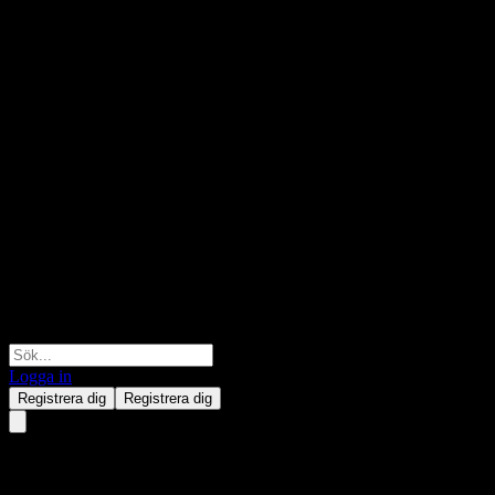
Logga in
Registrera dig
Registrera dig
Rabigh Refining and