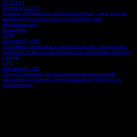
PETR4.SA
Börsvärde
336,25B
Petrobras, ett brasilianskt multinationellt företag, verkar inom olja,
naturgas och energibranschen och konkurrerar inom
raffinaderisektorn.
ExxonMobil
XOM
Börsvärde
575,65B
ExxonMobil, ett amerikanskt multinationellt olje- och gasföretag,
konkurrerar på den globala marknaden för petrokemiska produkter.
Chevron
CVX
Börsvärde
351,32B
Chevron Corporation, ett annat amerikanskt multinationellt
energiföretag, konkurrerar inom produktion och raffinering av
petrokemikalier.
Om
Rabigh Refining and Petrochemical Company engagerar sig i
utveckling, konstruktion och drift av ett integrerat raffinaderi- och
petrokemiskt komplex i Mellanöstern, Asien-Stillahavsområdet och
internationellt. Företaget verkar genom segmenten Raffinerade
Show more...
Produkter och Petrokemikalier. Det erbjuder polymerer, såsom linjär
VD