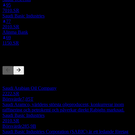
95
7010.SR
Saudi Basic Industries
77
2010.SR
Alinma Bank
69
1150.SR
Konkurrenter
Denna lista är en analys baserad på senaste marknadshändelser. Det
är ingen investeringsrekommendation.
Saudi Arabian Oil Company
2222.SR
Börsvärde
7,05T
Saudi Aramco, världens största oljeproducent, konkurrerar inom
raffinering och petrokemi och påverkar direkt Rabighs marknad.
Saudi Basic Industries
2010.SR
Börsvärde
285,9B
Saudi Basic Industries Corporation (SABIC) är ett ledande företag