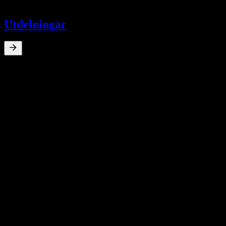
-
Utdelningar
0
%
Direktavkastning
May 18
SAR0,50
Aug 15
SAR0,50
May 8
SAR1,00
10Å Tillväxt
N/A
5Å tillväxt
N/A
3Å Tillväxt
N/A
1Å Tillväxt
N/A
Finansiella resultat