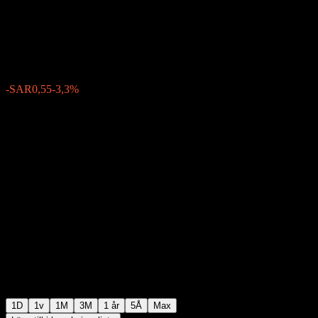
Petrochemical Company
SAR16,12
253
-SAR0,55
-3,3%
12:12 Idag
1D
1v
1M
3M
1 år
5Å
Max