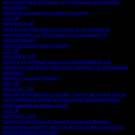
inom petrokemisk tillverkning och konkurrerar inom liknande
produktlinjer.
Sahara International Petrochemical Company
2310.SR
Börsvärde
26,4B
Saudi Kayan Petrochemical Company är specialiserat på
petrokemikalier och utgör konkurrens på marknaden för
specialkemikalier.
Advanced Petrochemical Company
2330.SR
Börsvärde
11,18B
Tasnee är en betydande aktör inom petrokemisektorn och
konkurrerar med Rabigh både på den inhemska och internationella
marknaden.
Methanol Chemical Company
2001.SR
Börsvärde
1,75B
National Industrialization Company (Tasnee) har en stark närvaro
inom petrokemisk industri och konkurrerar direkt med Rabigh.
Saudi Industrial Investment Group
2250.SR
Börsvärde
17,87B
Advanced Petrochemical Company producerar liknande
petrokemiska produkter, vilket gör dem till en direkt konkurrent.
Petroleo Brasileiro. Petrobras