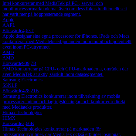
Intel konkurrerar med MediaTek på PC-, server- och
mobilprocessormarknaderna, även om dess fokus traditionellt sett
har varit mer på högpresterande segment.
Apple
AAPL
Börsvärde
4,63T
Apple designar sina egna processorer för iPhones, iPads och Macs,
konkurrerar med Mediateks erbjudanden inom mobil och potentiellt
även inom PC-utrymmet.
AMD
AMD
Börsvärde
909,7B
AMD konkurrerar på CPU- och GPU-marknaderna, områden där
även MediaTek är aktiv, särskilt inom datasegmentet.
Samsung Electronics
SSNLF
Börsvärde
428,21B
Samsung Electronics konkurrerar inom tillverkning av mobila
processorer, minne och lagringslösningar, och konkurrerar direkt
med Mediateks produkter.
Himax Technologies
HIMX
Börsvärde
2,66B
Himax Technologies konkurrerar på marknaden för
bildskärmsdrivrutiner, där MediaTek också erbjuder lösningar,