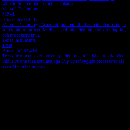
särskilt för smartphones och surfplattor.
Marvell Technology
MRVL
Börsvärde
211,65B
Marvell Technology Group erbjuder ett utbud av halvledarlösningar
som konkurrerar med Mediateks erbjudanden inom nätverk, lagring
och processorteknik.
Texas Instruments
TXN
Börsvärde
283,46B
Texas Instruments konkurrerar på den bredare halvledarmarknaden,
inklusive områden som analoga chip och inbyggda processorer där
även MediaTek är aktiv.
Om
MediaTek Inc. bedriver forskning, utveckling, produktion,
tillverkning och marknadsföring av multimedia integrerade kretsar
(IC) i Taiwan, resten av Asien och internationellt. Företaget erbjuder
multimedia, datorperiferier, konsumentorienterade och andra IC:er
Show more...
för olika tillämpningar. Det erbjuder också design, testkörningar,
VD
underhåll och reparation, samt tekniska konsulttjänster för
Dr. Lih Shyng Tsai Ph.D.
programvaru- och hårdvarulösningar; och försäljning och delegering
Land
av patent och kretslayouträttigheter för sina IC-produkter. Dessutom
Taiwan