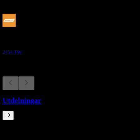
Kommande
Finansiella resultat
23
OCT
Media Tek
2454.TW
Utdelningar
0
%
Direktavkastning
Jul 26
TWD24,50