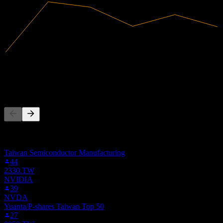
595,97B
Intäkter
105,32B
Nettovinst
Andra följer också
Denna lista baseras på bevakningslistor från Stock Events-
användare som följer 2454.TW. Det är ingen
investeringsrekommendation.
Taiwan Semiconductor Manufacturing
44
2330.TW
NVIDIA
39
NVDA
Yuanta/P-shares Taiwan Top 50
27