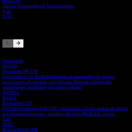
0050.TW
Taiwan Semiconductor Manufacturing
24
TSM
Konkurrenter
Denna lista är en analys baserad på senaste marknadshändelser. Det
är ingen investeringsrekommendation.
Qualcomm
QCOM
Börsvärde
199,37B
Qualcomm är en direkt konkurrent på marknaden för mobila
processorer och modem, och erbjuder liknande chipsets för
smartphones, surfplattor och andra enheter.
NVIDIA
NVDA
Börsvärde
5,11T
NVIDIA konkurrerar på GPU-marknaden och har utökat till mobila
och fordonsprocessorer, områden där även MediaTek verkar.
Intel
INTC
Börsvärde
552,06B