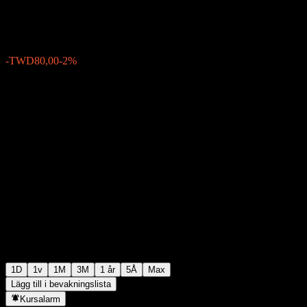
TWD3 920,00
126
-TWD80,00
-2%
05:30 Idag
1D
1v
1M
3M
1 år
5Å
Max
Lägg till i bevakningslista
Kursalarm