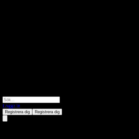
Logga in
Registrera dig
Registrera dig
Shandong Dongyue Silicone