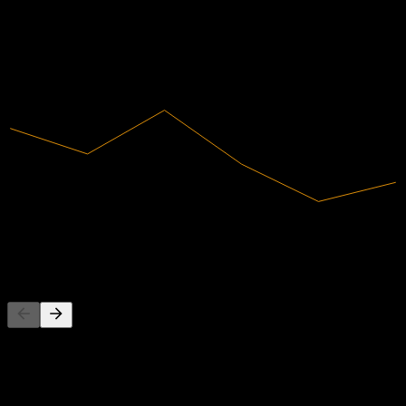
Lönsam
2019
2020
2021
2022
2023
2024
10,11B
Intäkter
113,52M
Nettovinst
Konkurrenter
Denna lista är en analys baserad på senaste marknadshändelser. Det
är ingen investeringsrekommendation.
Om