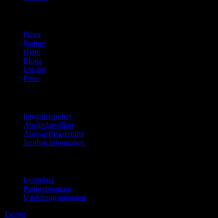
company
Priser
Partner
Hjälp
Blogg
Lär dig
Press
Juridisk information
Integritetspolicy
Användarvillkor
Ansvarsfriskrivning
Juridisk information
För företag
Eventdata
Partnerprogram
Utbildningsprogram
Twitter