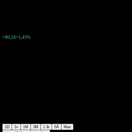
Material.
¥16,99
0
+¥0,24
+1,43%
Friday 07:00
1D
1v
1M
3M
1 år
5Å
Max