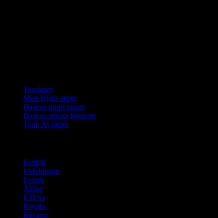
Samlingar
Topaktier
Mest följda aktier
Dagens toppvinnare
Dagens största förlorare
Topp AI-aktier
Funktioner
Portfölj
Utdelningar
Events
Aktier
ETF:er
Krypto
Råvaror