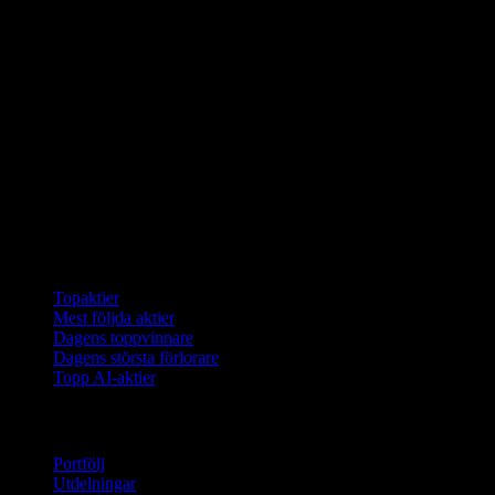
Samlingar
Topaktier
Mest följda aktier
Dagens toppvinnare
Dagens största förlorare
Topp AI-aktier
Funktioner
Portfölj
Utdelningar