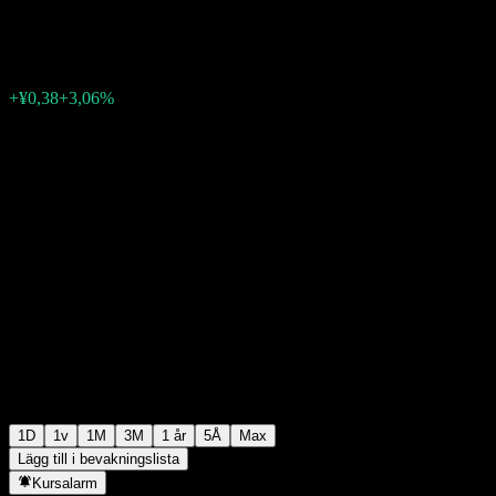
¥12,80
0
+¥0,38
+3,06%
07:01 Idag
1D
1v
1M
3M
1 år
5Å
Max
Lägg till i bevakningslista
Kursalarm