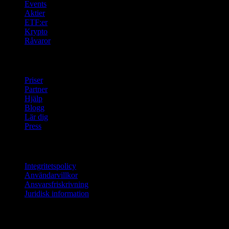
Events
Aktier
ETF:er
Krypto
Råvaror
company
Priser
Partner
Hjälp
Blogg
Lär dig
Press
Juridisk information
Integritetspolicy
Användarvillkor
Ansvarsfriskrivning
Juridisk information
För företag