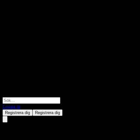
Logga in
Registrera dig
Registrera dig
Baoding Dongli Machinery.