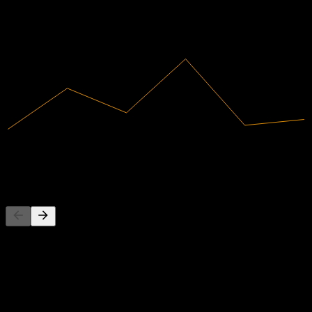
2022
2023
2024
2025
633,13M
Intäkter
67,56M
Nettovinst
Konkurrenter
Denna lista är en analys baserad på senaste marknadshändelser. Det
är ingen investeringsrekommendation.
Om
Baoding Dongli Machinery Co., Ltd. tillverkar och levererar bildelar