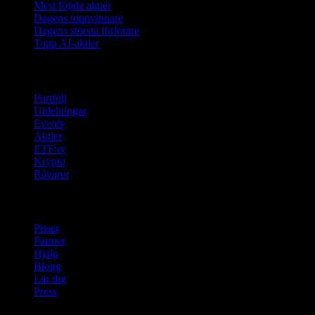
Mest följda aktier
Dagens toppvinnare
Dagens största förlorare
Topp AI-aktier
Funktioner
Portfölj
Utdelningar
Events
Aktier
ETF:er
Krypto
Råvaror
company
Priser
Partner
Hjälp
Blogg
Lär dig
Press