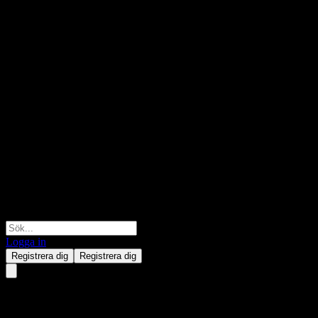
Logga in
Registrera dig
Registrera dig
EPS Creative Health