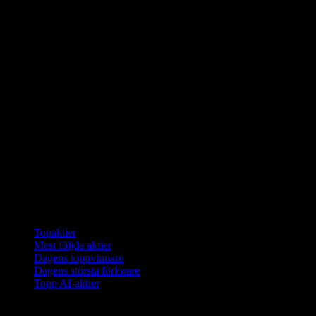
Samlingar
Topaktier
Mest följda aktier
Dagens toppvinnare
Dagens största förlorare
Topp AI-aktier
Funktioner