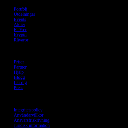
Portfölj
Utdelningar
Events
Aktier
ETF:er
Krypto
Råvaror
company
Priser
Partner
Hjälp
Blogg
Lär dig
Press
Juridisk information
Integritetspolicy
Användarvillkor
Ansvarsfriskrivning
Juridisk information