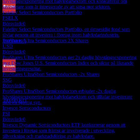
hävstångsexponering mot halvledarsektorn och konkurrerar om
investerare som är intresserade av att satsa mot sektorn.
Fidelity Select Semiconductors Portfolio
Utdelningsbetalning
FSELX
4
Börsvärde
0
NOV
27
Fidelity Select Semiconductors Portfolio, en ömsesidig fond som
Samsung Kodex US Semiconductor
tävlar genom att investera i företag inom halvledarindustrin.
Uppskattad
ProShares Ultra Semiconductors 2X Shares
390390.KQ
USD
Börsvärde
0
ProShares Ultra Semiconductors ger 2x daglig hävstångsexponering
mot Dow Jones U.S. Semiconductors Index och siktar på liknande
investeringsresultat.
ProShares UltraShort Semiconductors -2x Shares
Ex-utdelning
SSG
31
Börsvärde
0
JAN
28
ProShares UltraShort Semiconductors erbjuder -2x daglig
Samsung Kodex US Semiconductor
hävstångsexponering mot halvledarsektorn och tilltalar investerare
Uppskattad
390390.KQ
med en björnig syn.
Invesco Semiconductors
PSI
Börsvärde
0
Invesco Dynamic Semiconductors ETF konkurrerar genom att
investera i företag som främst är involverade i utveckling,
tillverkning och marknadsföring av halvledare.