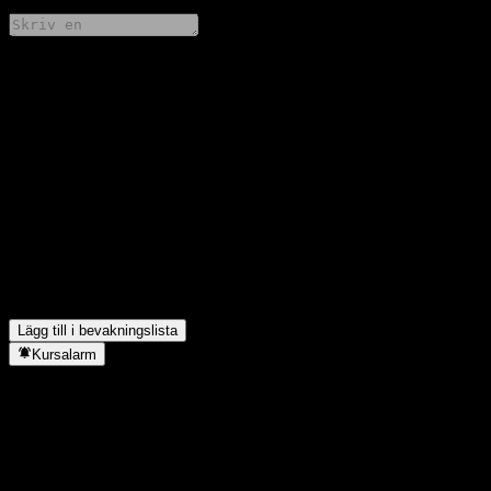
Dela dina tankar
FAQ
Vad är Samsung Kodex US Semiconductors aktiekurs idag?
▼
Vad är Samsung Kodex US Semiconductors aktiesymbol?
▼
Stiger Samsung Kodex US Semiconductors aktiekurs?
▼
Betalar Samsung Kodex US Semiconductor utdelningar?
▼
I vilken sektor finns Samsung Kodex US Semiconductor?
▼
När genomförde Samsung Kodex US Semiconductor en
aktiesplit?
▼
Lägg till i bevakningslista
Kursalarm