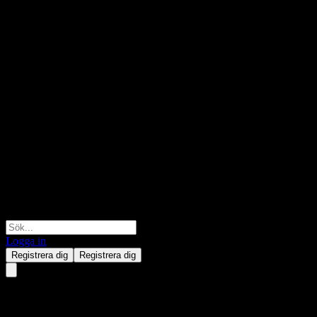
Logga in
Registrera dig
Registrera dig
Samsung Kodex US