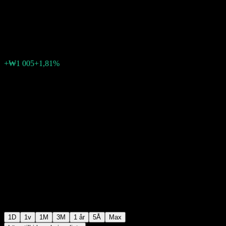
Semiconductor
₩56 455
40
+₩1 005
+1,81%
05:15 Idag
1D
1v
1M
3M
1 år
5Å
Max