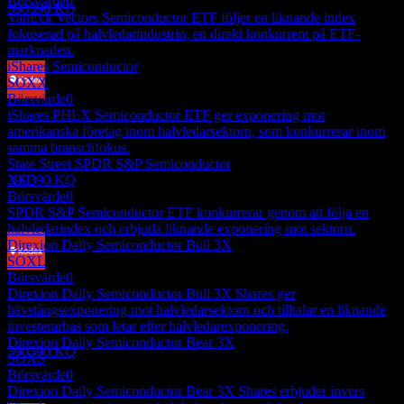
Börsvärde
0
390390.KQ
VanEck Vectors Semiconductor ETF följer en liknande index
fokuserad på halvledarindustrin, en direkt konkurrent på ETF-
marknaden.
iShares Semiconductor
SOXX
Börsvärde
0
Utdelningsbetalning
iShares PHLX Semiconductor ETF ger exponering mot
4
amerikanska företag inom halvledarsektorn, som konkurrerar inom
AUG
27
samma branschfokus.
Samsung Kodex US Semiconductor
State Street SPDR S&P Semiconductor
Uppskattad
XSD
390390.KQ
Börsvärde
0
SPDR S&P Semiconductor ETF konkurrerar genom att följa en
halvledarindex och erbjuda liknande exponering mot sektorn.
Direxion Daily Semiconductor Bull 3X
SOXL
Börsvärde
0
Ex-utdelning
Direxion Daily Semiconductor Bull 3X Shares ger
1
hävstångsexponering mot halvledarsektorn och tilltalar en liknande
NOV
27
investerarbas som letar efter halvledarexponering.
Samsung Kodex US Semiconductor
Direxion Daily Semiconductor Bear 3X
Uppskattad
390390.KQ
SOXS
Börsvärde
0
Direxion Daily Semiconductor Bear 3X Shares erbjuder invers