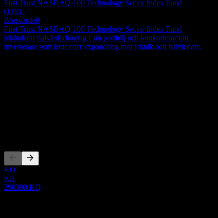
First Trust NASDAQ-100 Technology Sector Index Fund
QTEC
Börsvärde
0
First Trust NASDAQ-100 Technology Sector Index Fund
inkluderar halvledarföretag i sin portfölj och konkurrerar om
investerare som letar efter exponering mot teknik och halvledare.
Om
Show more...
VD
ISIN
KR7390390003
Noteringar
KQ
KR
390390.KQ
0 Comments