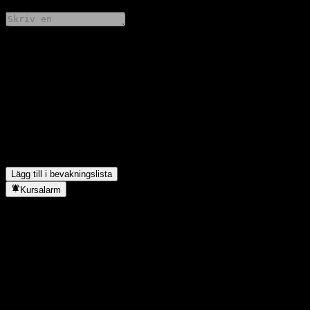
Dela dina tankar
FAQ
Vad är China Life AMP CSI 300s aktiekurs idag?
▼
Vad är China Life AMP CSI 300s aktiesymbol?
▼
I vilken sektor finns China Life AMP CSI 300?
▼
När genomförde China Life AMP CSI 300 en aktiesplit?
▼
Lägg till i bevakningslista
Kursalarm