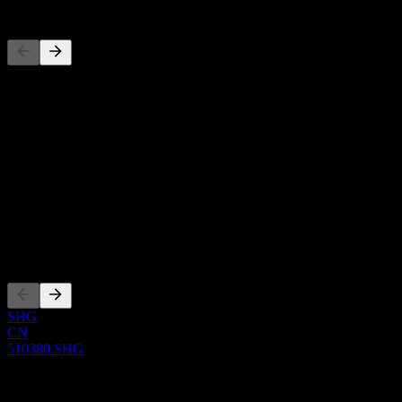
Konkurrenter
Denna lista är en analys baserad på senaste marknadshändelser. Det
är ingen investeringsrekommendation.
Om
Show more...
VD
ISIN
CNE100002SJ4
Noteringar
SHG
CN
510380.SHG
0 Comments