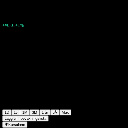
¥1,4120
0
+¥0,01
+1%
Friday 06:46
1D
1v
1M
3M
1 år
5Å
Max
Lägg till i bevakningslista
Kursalarm