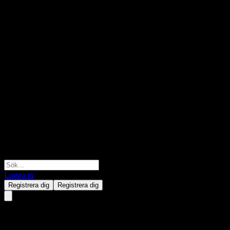
Logga in
Registrera dig
Registrera dig
China Life AMP CSI 300