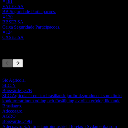
181
VALE3.SA
BB Seguridade Participacoes.
170
BBSE3.SA
Caixa Seguridade Participacoes.
124
CXSE3.SA
Konkurrenter
Denna lista är en analys baserad på senaste marknadshändelser. Det
är ingen investeringsrekommendation.
Slc Agricola.
SLCJY
Börsvärde
1,37B
SLC Agricola är en stor brasiliansk jordbruksproducent som direkt
konkurrerar inom odling och försäljning av olika grödor, liknande
Brasilagro.
Adecoagro.
AGRO
Börsvärde
1,49B
Adecoagro S.A. är ett agroindustriellt företag i Sydamerika som