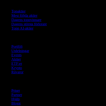
Samlingar
Topaktier
Mest följda aktier
Dagens toppvinnare
Dagens största förlorare
Topp AI-aktier
Funktioner
Portfölj
Utdelningar
Events
Aktier
ETF:er
Krypto
Råvaror
company
Priser
Partner
Hjälp
Blogg