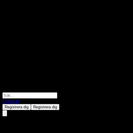
Logga in
Registrera dig
Registrera dig
Brasilagro Companhia