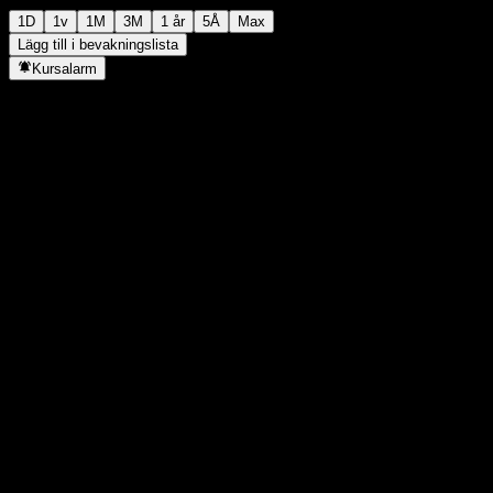
1D
1v
1M
3M
1 år
5Å
Max
Lägg till i bevakningslista
Kursalarm
Statistik
Dagens högsta
3,08
Dagens lägsta
3,04
52V Högsta
3,98
52V Lägsta
2,9
Volym
-
Snittvolym
-
Börsvärde
306,82M
P/E-tal
-
Direktavkastning