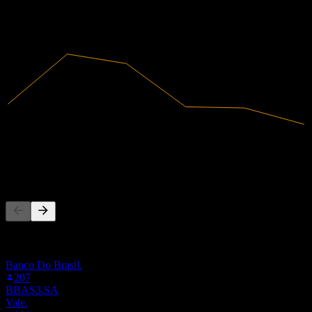
2021
2022
2023
2024
189,45M
Intäkter
22,39M
Nettovinst
Andra följer också
Denna lista baseras på bevakningslistor från Stock Events-
användare som följer 52BA.STU. Det är ingen
investeringsrekommendation.
Banco Do Brasil.
207
BBAS3.SA
Vale.