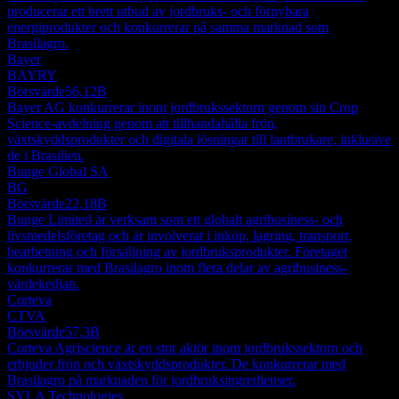
producerar ett brett utbud av jordbruks- och förnybara
energiprodukter och konkurrerar på samma marknad som
Brasilagro.
Bayer
BAYRY
Börsvärde
56,12B
Bayer AG konkurrerar inom jordbrukssektorn genom sin Crop
Science-avdelning genom att tillhandahålla frön,
växtskyddsprodukter och digitala lösningar till lantbrukare, inklusive
de i Brasilien.
Bunge Global SA
BG
Börsvärde
22,18B
Bunge Limited är verksam som ett globalt agribusiness- och
livsmedelsföretag och är involverat i inköp, lagring, transport,
bearbetning och försäljning av jordbruksprodukter. Företaget
konkurrerar med Brasilagro inom flera delar av agribusiness-
värdekedjan.
Corteva
CTVA
Börsvärde
57,3B
Corteva Agriscience är en stor aktör inom jordbrukssektorn och
erbjuder frön och växtskyddsprodukter. De konkurrerar med
Brasilagro på marknaden för jordbruksingredienser.
SYLA Technologies