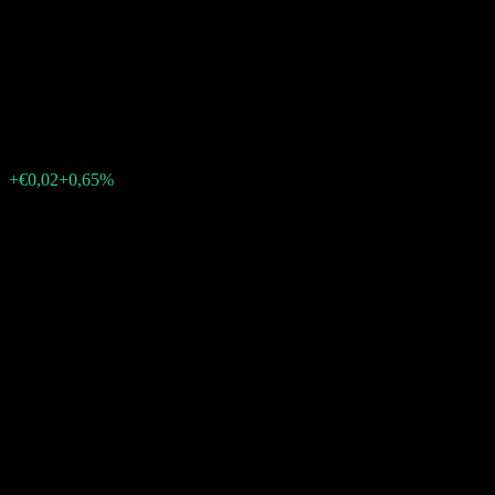
Brasileira De Propriedade
Agricola
€3,08
689
+€0,02
+0,65%
Thursday 19:02