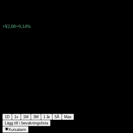
¥24,83
0
+¥2,08
+9,14%
Friday 07:00
1D
1v
1M
3M
1 år
5Å
Max
Lägg till i bevakningslista
Kursalarm