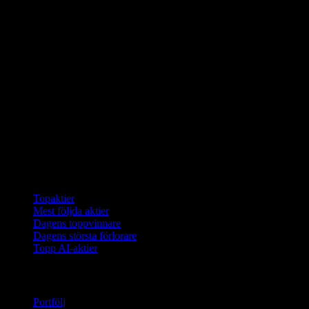
Samlingar
Topaktier
Mest följda aktier
Dagens toppvinnare
Dagens största förlorare
Topp AI-aktier
Funktioner
Portfölj