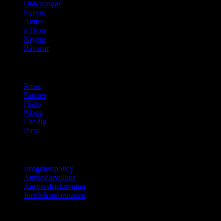
Utdelningar
Events
Aktier
ETF:er
Krypto
Råvaror
company
Priser
Partner
Hjälp
Blogg
Lär dig
Press
Juridisk information
Integritetspolicy
Användarvillkor
Ansvarsfriskrivning
Juridisk information
För företag