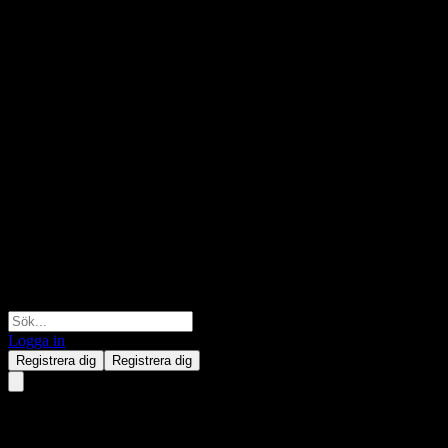
Logga in
Registrera dig
Registrera dig
Yuanli Chemical Group