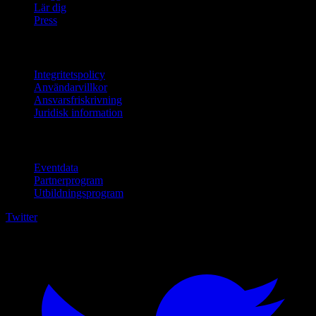
Lär dig
Press
Juridisk information
Integritetspolicy
Användarvillkor
Ansvarsfriskrivning
Juridisk information
För företag
Eventdata
Partnerprogram
Utbildningsprogram
Twitter