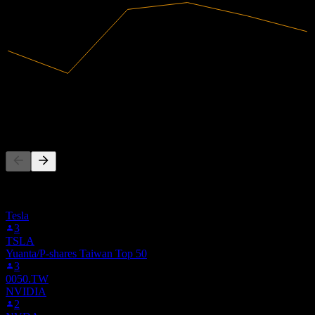
110,25B
Intäkter
3,06B
Nettovinst
Andra följer också
Denna lista baseras på bevakningslistor från Stock Events-
användare som följer 6285.TW. Det är ingen
investeringsrekommendation.
Tesla
3
TSLA
Yuanta/P-shares Taiwan Top 50
3
0050.TW
NVIDIA
2