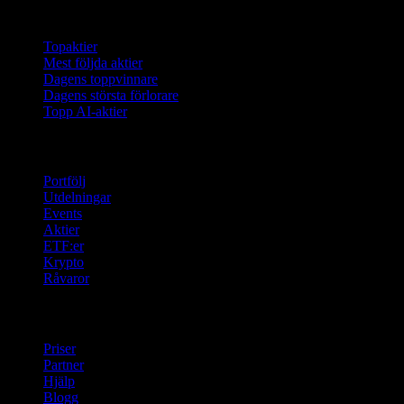
Samlingar
Topaktier
Mest följda aktier
Dagens toppvinnare
Dagens största förlorare
Topp AI-aktier
Funktioner
Portfölj
Utdelningar
Events
Aktier
ETF:er
Krypto
Råvaror
company
Priser
Partner
Hjälp
Blogg