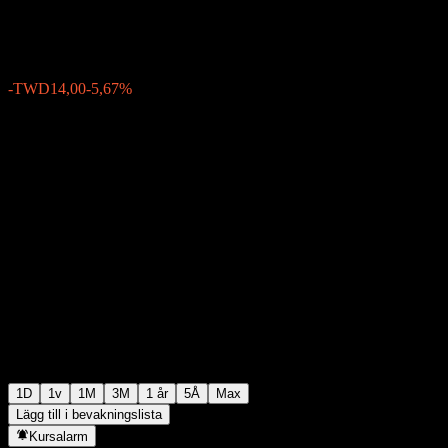
TWD233,00
6
-TWD14,00
-5,67%
Friday 05:30
1D
1v
1M
3M
1 år
5Å
Max
Lägg till i bevakningslista
Kursalarm