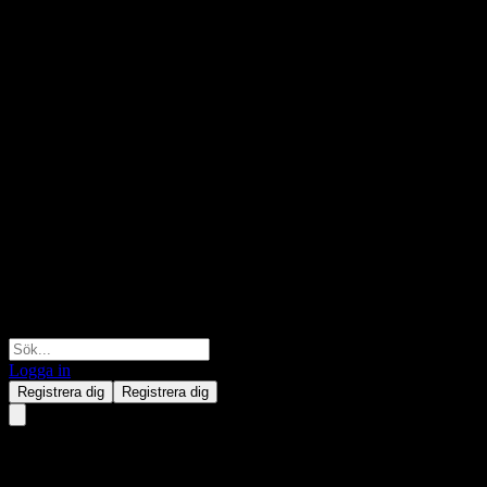
Logga in
Registrera dig
Registrera dig
Lianyou Metals