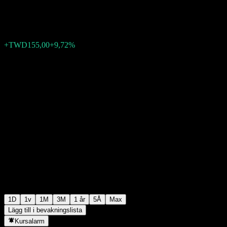
TWD1 750,00
2
+TWD155,00
+9,72%
03:42 Idag
1D
1v
1M
3M
1 år
5Å
Max
Lägg till i bevakningslista
Kursalarm