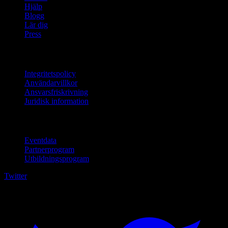
Hjälp
Blogg
Lär dig
Press
Juridisk information
Integritetspolicy
Användarvillkor
Ansvarsfriskrivning
Juridisk information
För företag
Eventdata
Partnerprogram
Utbildningsprogram
Twitter