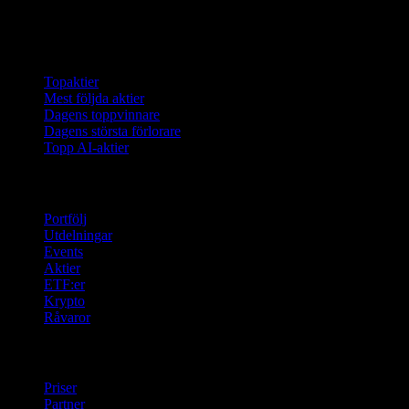
Samlingar
Topaktier
Mest följda aktier
Dagens toppvinnare
Dagens största förlorare
Topp AI-aktier
Funktioner
Portfölj
Utdelningar
Events
Aktier
ETF:er
Krypto
Råvaror
company
Priser
Partner