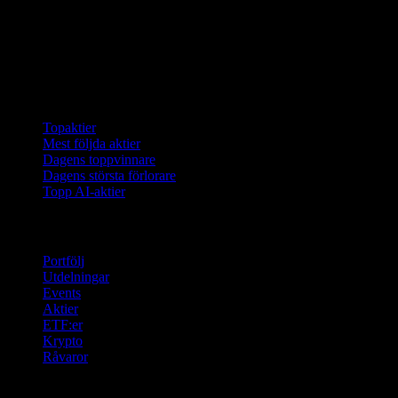
Samlingar
Topaktier
Mest följda aktier
Dagens toppvinnare
Dagens största förlorare
Topp AI-aktier
Funktioner
Portfölj
Utdelningar
Events
Aktier
ETF:er
Krypto
Råvaror
company