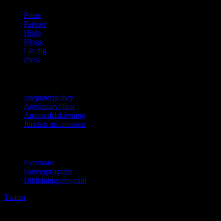
Priser
Partner
Hjälp
Blogg
Lär dig
Press
Juridisk information
Integritetspolicy
Användarvillkor
Ansvarsfriskrivning
Juridisk information
För företag
Eventdata
Partnerprogram
Utbildningsprogram
Twitter