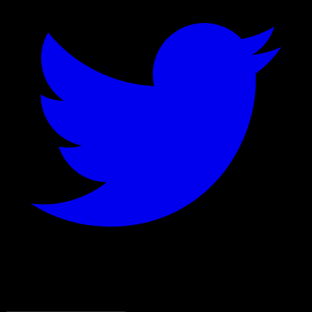
©
2026
Stock Events GmbH