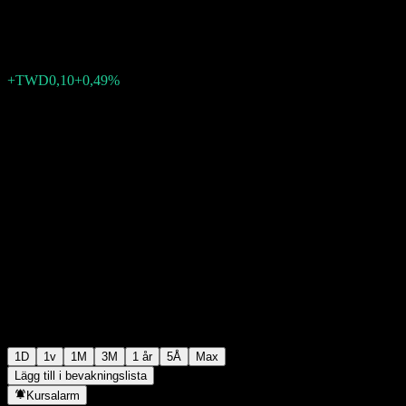
TWD20,60
0
+TWD0,10
+0,49%
05:30 Idag
1D
1v
1M
3M
1 år
5Å
Max
Lägg till i bevakningslista
Kursalarm