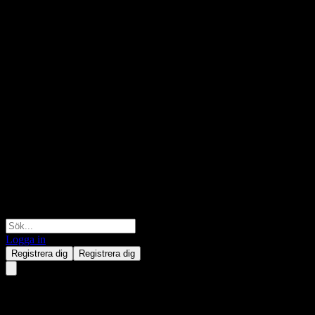
Logga in
Registrera dig
Registrera dig
Heavy Rare Earths