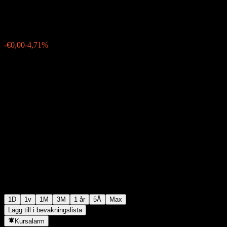
€0,016200
0
-€0,00
-4,71%
Friday 06:03
1D
1v
1M
3M
1 år
5Å
Max
Lägg till i bevakningslista
Kursalarm