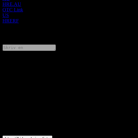
HRE.AU
OTC Link
US
HRERF
0 Comments
Dela dina tankar
FAQ
Vad är Heavy Rare Earthss aktiekurs idag?
▼
Vad är Heavy Rare Earthss aktiesymbol?
▼
Vad är Heavy Rare Earthss börsvärde?
▼
Vad var Heavy Rare Earthss intäkter förra året?
▼
Vad var Heavy Rare Earthss nettoresultat förra året?
▼
I vilken sektor finns Heavy Rare Earths?
▼
När genomförde Heavy Rare Earths en aktiesplit?
▼
Var ligger Heavy Rare Earthss huvudkontor?
▼