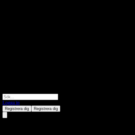
Logga in
Registrera dig
Registrera dig
Elemental Royalty