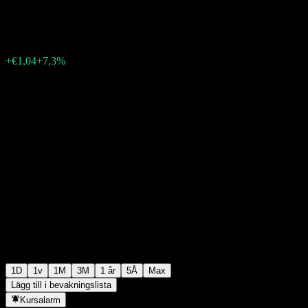
€15,29
67
+€1,04
+7,3%
06:02 Idag
1D
1v
1M
3M
1 år
5Å
Max
Lägg till i bevakningslista
Kursalarm