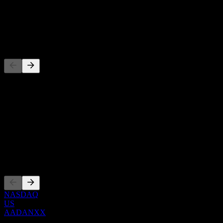
-
Utdelning
-
Konkurrenter
Denna lista är en analys baserad på senaste marknadshändelser. Det
är ingen investeringsrekommendation.
Om
Show more...
VD
Noteringar
NASDAQ
US
AADANXX