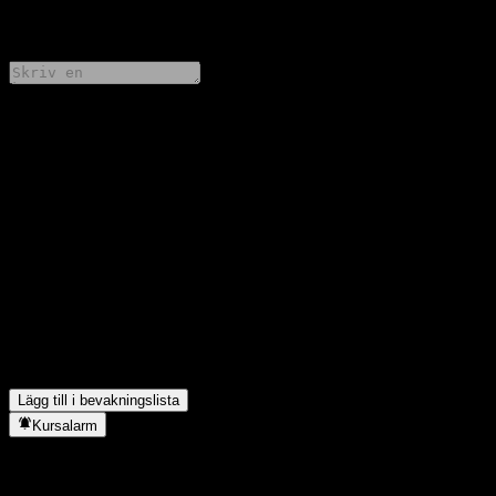
0 Comments
Dela dina tankar
FAQ
Vad är Morgan Stanley Finance LLC Point to Point Barrier Note
AADANXXs aktiekurs idag?
▼
Vad är Morgan Stanley Finance LLC Point to Point Barrier Note
AADANXXs aktiesymbol?
▼
I vilken sektor finns Morgan Stanley Finance LLC Point to Point
Barrier Note AADANXX?
▼
När genomförde Morgan Stanley Finance LLC Point to Point
Barrier Note AADANXX en aktiesplit?
▼
Lägg till i bevakningslista
Kursalarm