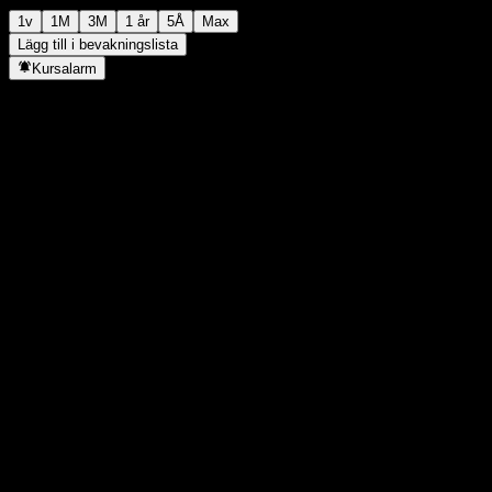
1v
1M
3M
1 år
5Å
Max
Lägg till i bevakningslista
Kursalarm
Statistik
Dagens högsta
-
Dagens lägsta
-
52V Högsta
14,2
52V Lägsta
11,8
Volym
-
Snittvolym
-
Börsvärde
0
P/E-tal
-
Direktavkastning