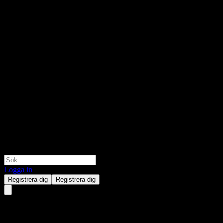
Logga in
Registrera dig
Registrera dig
Morgan Stanley Finance LLC