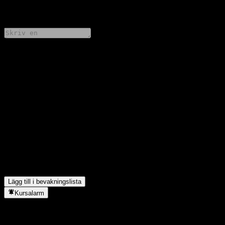
0 Comments
Dela dina tankar
FAQ
Vad är GS Finance Autocallable Contingent Interest Barrier Note
AADGWXXs aktiekurs idag?
▼
Vad är GS Finance Autocallable Contingent Interest Barrier Note
AADGWXXs aktiesymbol?
▼
I vilken sektor finns GS Finance Autocallable Contingent Interest
Barrier Note AADGWXX?
▼
När genomförde GS Finance Autocallable Contingent Interest
Barrier Note AADGWXX en aktiesplit?
▼
Lägg till i bevakningslista
Kursalarm