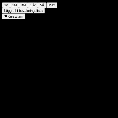
1v
1M
3M
1 år
5Å
Max
Lägg till i bevakningslista
Kursalarm
Statistik
Dagens högsta
-
Dagens lägsta
-
52V Högsta
10,07
52V Lägsta
9,28
Volym
-
Snittvolym
-
Börsvärde
0
P/E-tal
-
Direktavkastning