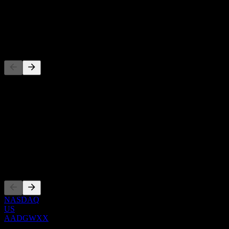
-
Utdelning
-
Konkurrenter
Denna lista är en analys baserad på senaste marknadshändelser. Det
är ingen investeringsrekommendation.
Om
Show more...
VD
Noteringar
NASDAQ
US
AADGWXX