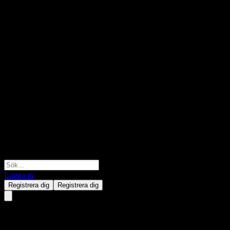
Logga in
Registrera dig
Registrera dig
GS Finance Autocallable