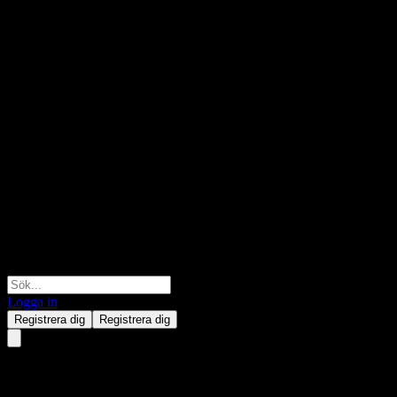
Logga in
Registrera dig
Registrera dig
GS Finance Capped Point to P