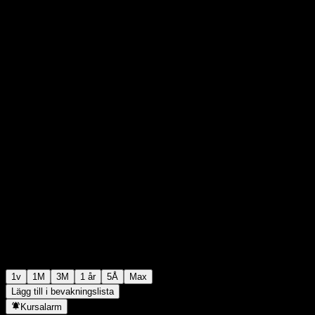
$99,38
0
+$0,00
+0%
Förra veckan
1v
1M
3M
1 år
5Å
Max
Lägg till i bevakningslista
Kursalarm