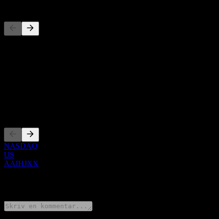
Konkurrenter
Denna lista är en analys baserad på senaste marknadshändelser. Det 
Om
Show more...
VD
Noteringar
NASDAQ
US
AAIHJXX
0 Comments