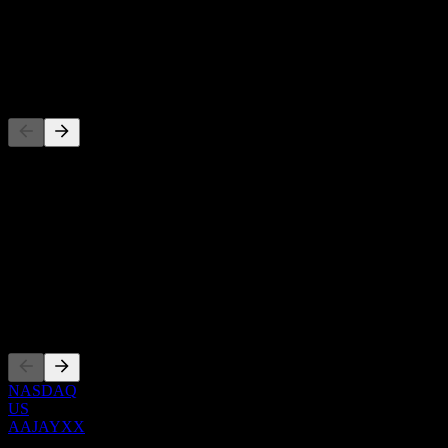
-
Utdelning
-
Konkurrenter
Denna lista är en analys baserad på senaste marknadshändelser. Det
är ingen investeringsrekommendation.
Om
Show more...
VD
Noteringar
NASDAQ
US
AAJAYXX