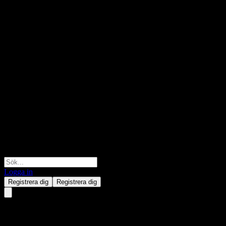
Logga in
Registrera dig
Registrera dig
Morgan Stanley Finance LLC