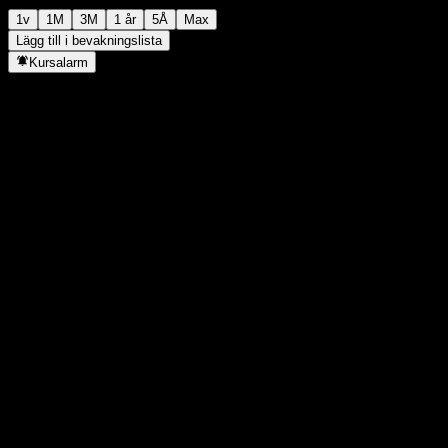
1v
1M
3M
1 år
5Å
Max
Lägg till i bevakningslista
Kursalarm
Statistik
Dagens högsta
-
Dagens lägsta
-
52V Högsta
95,3
52V Lägsta
78,33
Volym
-
Snittvolym
-
Börsvärde
0
P/E-tal
-
Direktavkastning