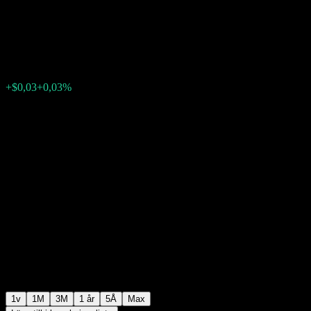
Point to Point CD AAJZEXX
$95,84
0
+$0,03
+0,03%
Förra veckan
1v
1M
3M
1 år
5Å
Max