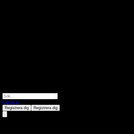
Logga in
Registrera dig
Registrera dig
JPMorgan Chase Bank N.A.