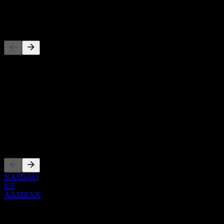
-
Konkurrenter
Denna lista är en analys baserad på senaste marknadshändelser. Det
är ingen investeringsrekommendation.
Om
Show more...
VD
Noteringar
NASDAQ
US
AAJZEXX
0 Comments